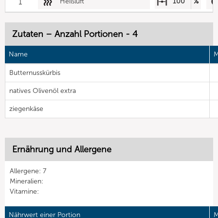
1
Heißluft
100
%
Zutaten – Anzahl Portionen - 4
Name
M
Butternusskürbis
natives Olivenöl extra
ziegenkäse
Ernährung und Allergene
Allergene: 7
Mineralien:
Vitamine:
Nährwert einer Portion
M