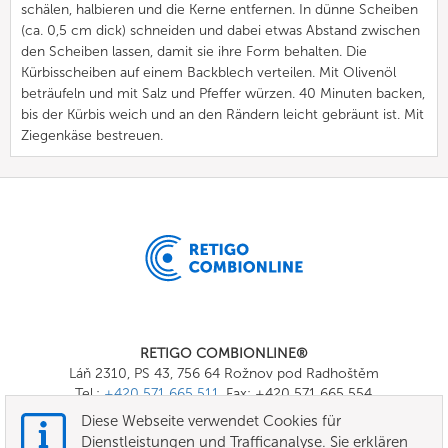
schälen, halbieren und die Kerne entfernen. In dünne Scheiben
(ca. 0,5 cm dick) schneiden und dabei etwas Abstand zwischen
den Scheiben lassen, damit sie ihre Form behalten. Die
Kürbisscheiben auf einem Backblech verteilen. Mit Olivenöl
beträufeln und mit Salz und Pfeffer würzen. 40 Minuten backen,
bis der Kürbis weich und an den Rändern leicht gebräunt ist. Mit
Ziegenkäse bestreuen.
RETIGO COMBIONLINE®
Láň 2310, PS 43, 756 64 Rožnov pod Radhoštěm
Tel.:
+420 571 665 511
, Fax: +420 571 665 554
E-mail:
info@combionline.com
Diese Webseite verwendet Cookies für
Dienstleistungen und Trafficanalyse. Sie erklären