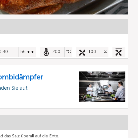
0:40
hh:mm
200
°C
100
%
Kombidämpfer
nden Sie auf:
 das Salz überall auf die Ente.