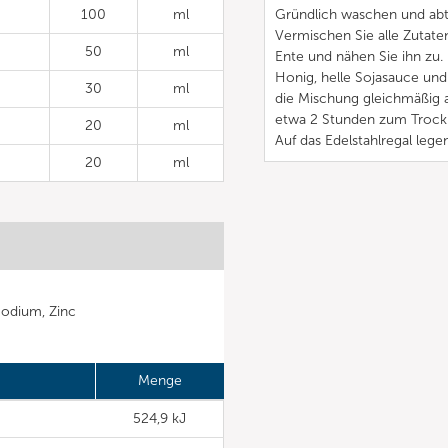
100
ml
Gründlich waschen und abt
Vermischen Sie alle Zutaten
50
ml
Ente und nähen Sie ihn zu.
Honig, helle Sojasauce und
30
ml
die Mischung gleichmäßig au
etwa 2 Stunden zum Trockne
20
ml
Auf das Edelstahlregal leg
20
ml
Sodium, Zinc
Menge
524,9 kJ