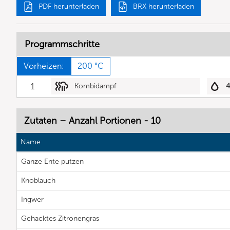
PDF herunterladen
BRX herunterladen
Programmschritte
Vorheizen:
200 °C
1
Kombidampf
Zutaten – Anzahl Portionen - 10
Name
Ganze Ente putzen
Knoblauch
Ingwer
Gehacktes Zitronengras