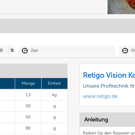
40
%
Zeit
0
Retigo Vision 
Menge
Einheit
Unsere Profitechnik fi
1,5
kg
www.retigo.de
50
g
50
g
Anleitung
80
g
Reiben Sie den Reiswein und