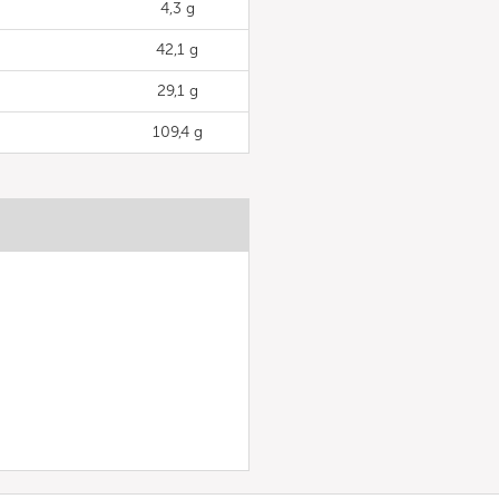
4,3 g
42,1 g
29,1 g
109,4 g