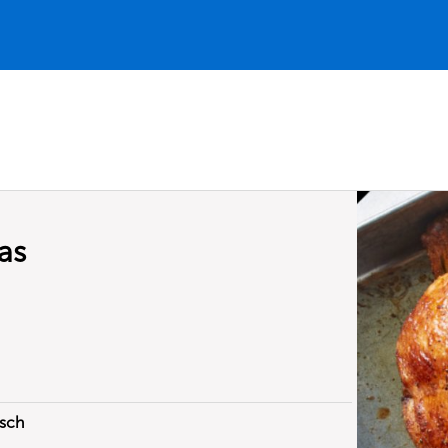
as
isch