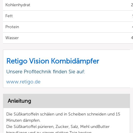
Kohlenhydrat
2
Fett
Protein
Wasser
4
Retigo Vision Kombidämpfer
Unsere Profitechnik finden Sie auf:
www.retigo.de
Anleitung
Die Süßkartoffeln schälen und in Scheiben schneiden und 15
Minuten dämpfen.
Die Süßkartoffel pürieren, Zucker, Salz, Mehl undButter
hinzufügen und zu einem glatten Teig kneten.