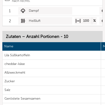
nach rechts.
1
Dampf
2
Heißluft
100
%
Zutaten – Anzahl Portionen - 10
Name
M
Lila Süßkartoffeln
cheddar-käse
Allzweckmehl
Zucker
Salz
Geröstete Sesamsamen