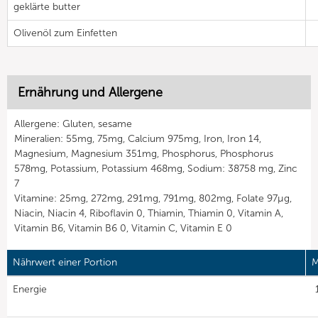
geklärte butter
Olivenöl zum Einfetten
Ernährung und Allergene
Allergene: Gluten, sesame
Mineralien: 55mg, 75mg, Calcium 975mg, Iron, Iron 14,
Magnesium, Magnesium 351mg, Phosphorus, Phosphorus
578mg, Potassium, Potassium 468mg, Sodium: 38758 mg, Zinc
7
Vitamine: 25mg, 272mg, 291mg, 791mg, 802mg, Folate 97µg,
Niacin, Niacin 4, Riboflavin 0, Thiamin, Thiamin 0, Vitamin A,
Vitamin B6, Vitamin B6 0, Vitamin C, Vitamin E 0
Nährwert einer Portion
M
Energie