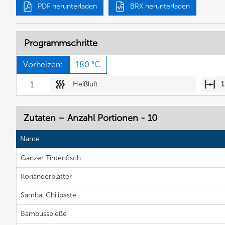
PDF herunterladen
BRX herunterladen
Programmschritte
Vorheizen:
180 °C
1
Heißluft
1
Zutaten – Anzahl Portionen - 10
Name
Ganzer Tintenfisch
Korianderblätter
Sambal Chilipaste
Bambusspieße