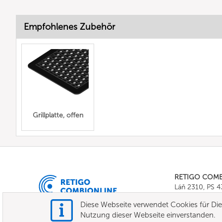
Empfohlenes Zubehör
Grillplatte, offen
RETIGO COM
Láň 2310, PS 
Tel.:
+420 571 
Diese Webseite verwendet Cookies für Dien
E-mail:
info@c
Nutzung dieser Webseite einverstanden.