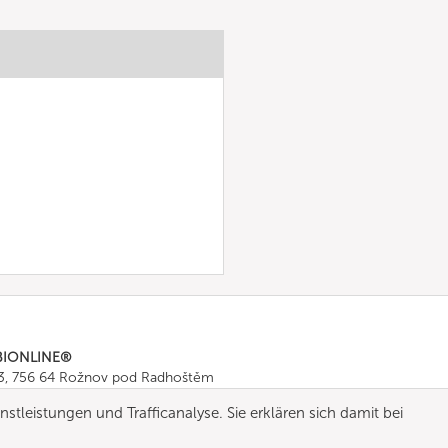
BIONLINE®
43, 756 64 Rožnov pod Radhoštěm
665 511
, Fax: +420 571 665 554
stleistungen und Trafficanalyse. Sie erklären sich damit bei
ombionline.com