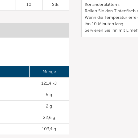
10
Stk.
Korianderblättern.
Rollen Sie den Tintenfisch 
Wenn die Temperatur erreich
ihn 10 Minuten lang.
Servieren Sie ihn mit Limet
Menge
121,4 kJ
5 g
2 g
22,6 g
103,4 g