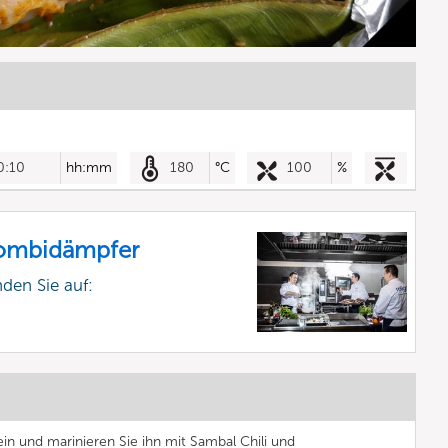
0:10
hh:mm
180
°C
100
%
Kombidämpfer
nden Sie auf:
ein und marinieren Sie ihn mit Sambal Chili und