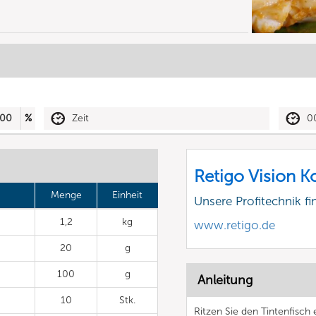
00
%
Zeit
0
Retigo Vision 
Menge
Einheit
Unsere Profitechnik fi
1,2
kg
www.retigo.de
20
g
100
g
Anleitung
10
Stk.
Ritzen Sie den Tintenfisch 