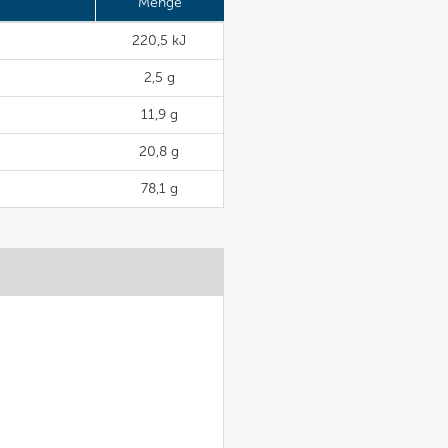
Menge
220,5 kJ
2,5 g
11,9 g
20,8 g
78,1 g