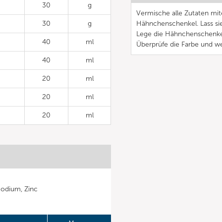
30
g
Vermische alle Zutaten mit
30
g
Hähnchenschenkel. Lass sie
Lege die Hähnchenschenkel 
40
ml
Überprüfe die Farbe und we
40
ml
20
ml
20
ml
20
ml
Sodium, Zinc