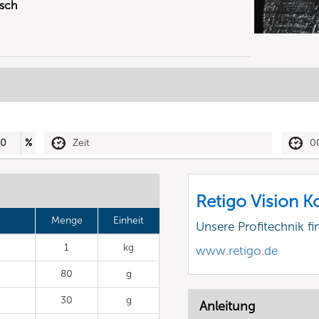
isch
30
%
Zeit
0
Retigo Vision 
Menge
Einheit
Unsere Profitechnik fi
1
kg
www.retigo.de
80
g
30
g
Anleitung