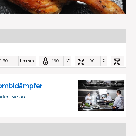
0:30
hh:mm
190
°C
100
%
Kombidämpfer
nden Sie auf: