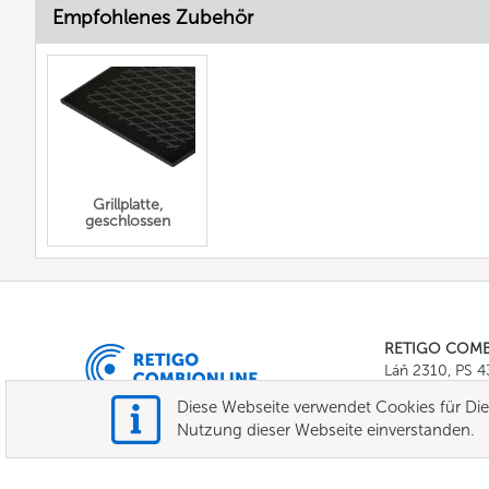
Empfohlenes Zubehör
Grillplatte,
geschlossen
RETIGO COM
Láň 2310, PS 
Tel.:
+420 571 
Diese Webseite verwendet Cookies für Dien
E-mail:
info@c
Nutzung dieser Webseite einverstanden.