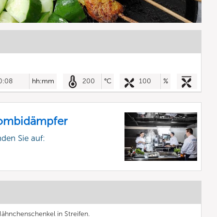
0:08
hh:mm
200
°C
100
%
Kombidämpfer
nden Sie auf:
ähnchenschenkel in Streifen.