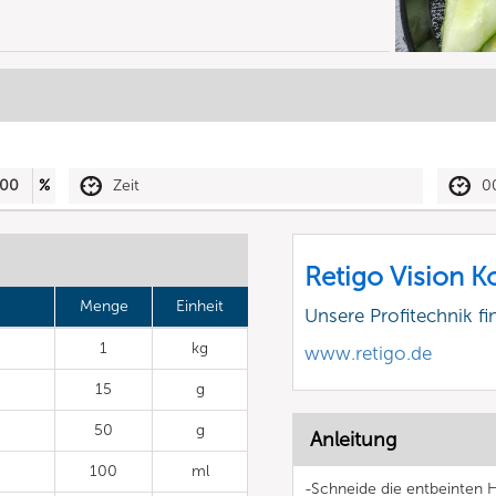
00
%
Zeit
0
Retigo Vision 
Menge
Einheit
Unsere Profitechnik fi
1
kg
www.retigo.de
15
g
50
g
Anleitung
100
ml
-Schneide die entbeinten H