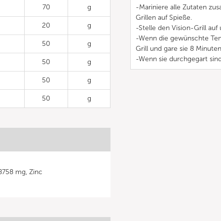
70
g
-Mariniere alle Zutaten zu
Grillen auf Spieße.
20
g
-Stelle den Vision-Grill auf 
-Wenn die gewünschte Tempe
50
g
Grill und gare sie 8 Minuten
-Wenn sie durchgegart sind,
50
g
50
g
50
g
8758 mg, Zinc