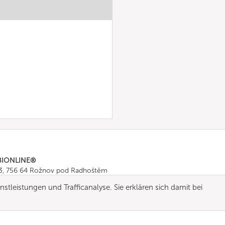
BIONLINE®
43, 756 64 Rožnov pod Radhoštěm
665 511
, Fax: +420 571 665 554
stleistungen und Trafficanalyse. Sie erklären sich damit bei
ombionline.com