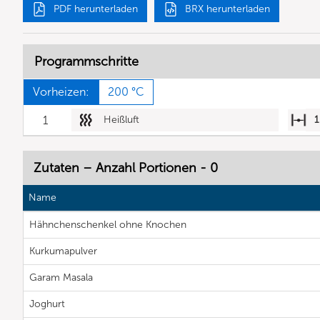
PDF herunterladen
BRX herunterladen
Programmschritte
Vorheizen:
200 °C
1
Heißluft
1
Zutaten – Anzahl Portionen - 0
Name
Hähnchenschenkel ohne Knochen
Kurkumapulver
Garam Masala
Joghurt