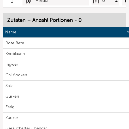
1
Heißluft
0
%
Zutaten – Anzahl Portionen - 0
Name
M
Rote Bete
Knoblauch
Ingwer
Chiliflocken
Salz
Gurken
Essig
Zucker
Geräucherter Cheddar