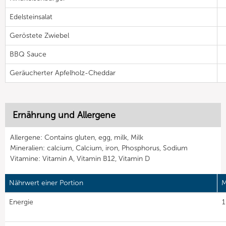
Edelsteinsalat
Geröstete Zwiebel
BBQ Sauce
Geräucherter Apfelholz-Cheddar
Ernährung und Allergene
Allergene: Contains gluten, egg, milk, Milk
Mineralien: calcium, Calcium, iron, Phosphorus, Sodium
Vitamine: Vitamin A, Vitamin B12, Vitamin D
Nährwert einer Portion
M
Energie
1