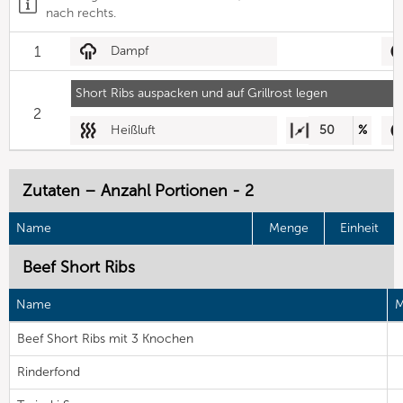
nach rechts.
1
Dampf
Short Ribs auspacken und auf Grillrost legen
2
Heißluft
50
%
Zutaten – Anzahl Portionen - 2
Name
Menge
Einheit
Beef Short Ribs
Name
M
Beef Short Ribs mit 3 Knochen
Rinderfond