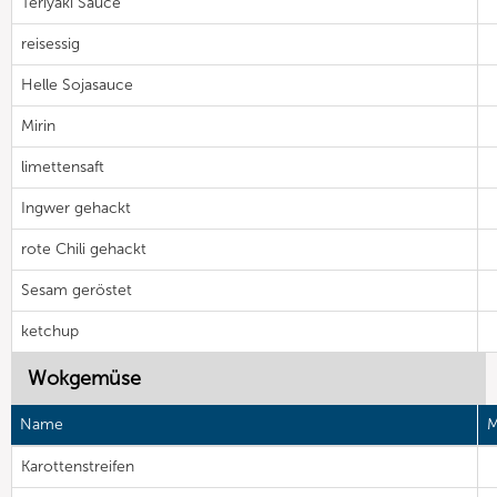
Teriyaki Sauce
reisessig
Helle Sojasauce
Mirin
limettensaft
Ingwer gehackt
rote Chili gehackt
Sesam geröstet
ketchup
Wokgemüse
Name
M
Karottenstreifen