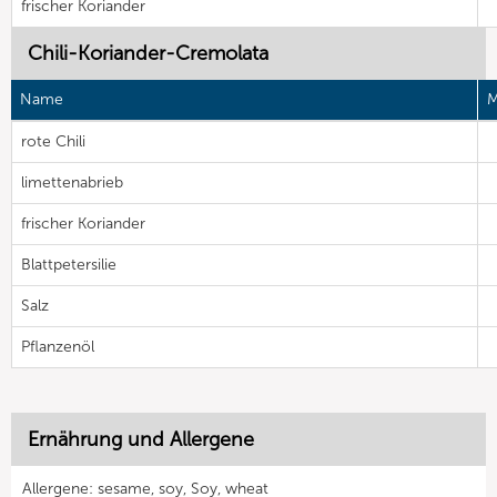
frischer Koriander
Chili-Koriander-Cremolata
Name
M
rote Chili
limettenabrieb
frischer Koriander
Blattpetersilie
Salz
Pflanzenöl
Ernährung und Allergene
Allergene: sesame, soy, Soy, wheat