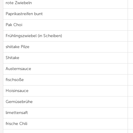
rote Zwiebeln
Paprikastreifen bunt
Pak Choi
Frühlingszwiebel (in Scheiben)
shiitake Pilze
Shitake
Austernsauce
fischsoße
Hoisinsauce
Gemüsebrühe
limettensaft
frische Chili