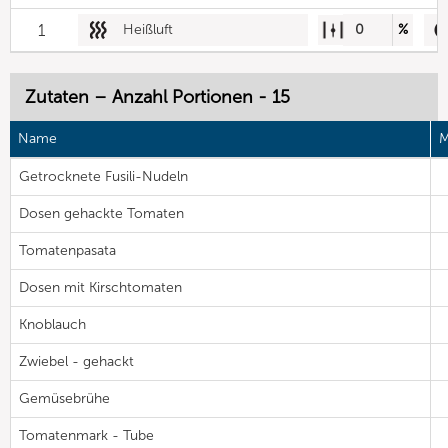
1
Heißluft
0
%
Zutaten – Anzahl Portionen - 15
Name
M
Getrocknete Fusili-Nudeln
Dosen gehackte Tomaten
Tomatenpasata
Dosen mit Kirschtomaten
Knoblauch
Zwiebel - gehackt
Gemüsebrühe
Tomatenmark - Tube