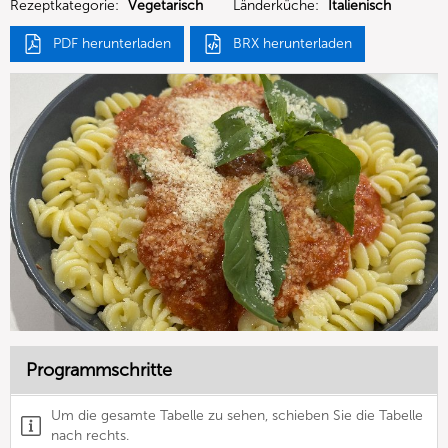
Rezeptkategorie:
Vegetarisch
Länderküche:
Italienisch
PDF herunterladen
BRX herunterladen
Programmschritte
Um die gesamte Tabelle zu sehen, schieben Sie die Tabelle
nach rechts.