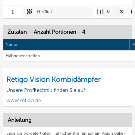
1
Heißluft
0
%
Zutaten – Anzahl Portionen - 4
Name
M
Hähnchenstreifen
Retigo Vision Kombidämpfer
Unsere Profitechnik finden Sie auf:
www.retigo.de
Anleitung
Lege die vorgefertigten Hähnchenstreifen auf ein Vision Bake-