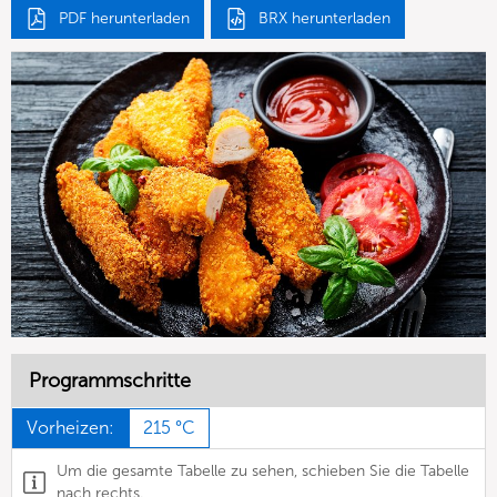
PDF herunterladen
BRX herunterladen
Programmschritte
Vorheizen:
215 °C
Um die gesamte Tabelle zu sehen, schieben Sie die Tabelle
nach rechts.