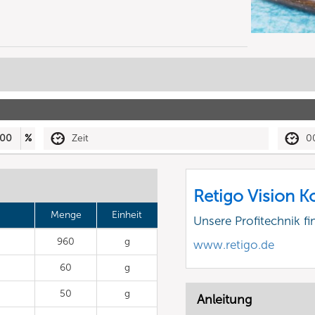
00
%
Zeit
0
Retigo Vision 
Menge
Einheit
Unsere Profitechnik fi
960
g
www.retigo.de
60
g
50
g
Anleitung