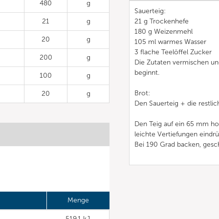
480
g
Sauerteig:
21
g
21 g Trockenhefe
180 g Weizenmehl
20
g
105 ml warmes Wasser
3 flache Teelöffel Zucker
200
g
Die Zutaten vermischen und
beginnt.
100
g
Brot:
20
g
Den Sauerteig + die restli
Den Teig auf ein 65 mm hoh
leichte Vertiefungen eind
Bei 190 Grad backen, gesc
Menge
519,1 kJ