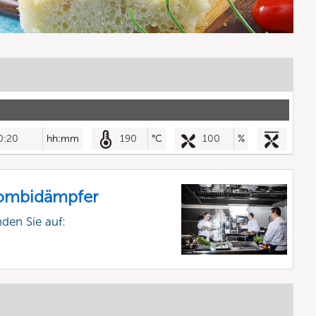
0:20
hh:mm
190
°C
100
%
Kombidämpfer
nden Sie auf: