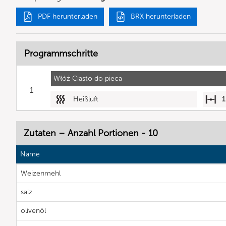
PDF herunterladen
BRX herunterladen
Programmschritte
Włóż Ciasto do pieca
1
Heißluft
1
Zutaten – Anzahl Portionen - 10
Name
Weizenmehl
salz
olivenöl