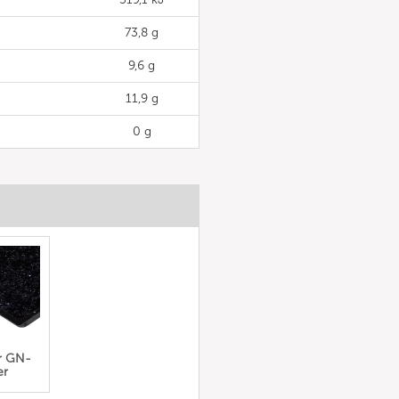
73,8 g
9,6 g
11,9 g
0 g
er GN-
er