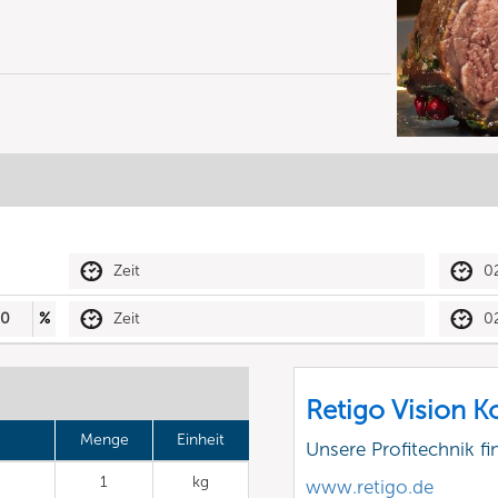
Zeit
0
30
%
Zeit
0
Retigo Vision 
Menge
Einheit
Unsere Profitechnik fi
1
kg
www.retigo.de