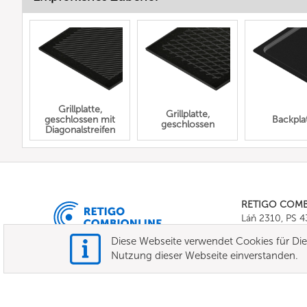
Grillplatte,
Grillplatte,
geschlossen mit
Backpla
geschlossen
Diagonalstreifen
RETIGO COM
Láň 2310, PS 
Tel.:
+420 571 
Diese Webseite verwendet Cookies für Dien
E-mail:
info@c
Nutzung dieser Webseite einverstanden.