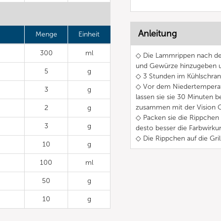
Anleitung
Menge
Einheit
300
ml
◇ Die Lammrippen nach de
und Gewürze hinzugeben 
5
g
◇ 3 Stunden im Kühlschran
◇ Vor dem Niedertemperat
3
g
lassen sie sie 30 Minuten
zusammen mit der Vision Gri
2
g
◇ Packen sie die Rippchen a
3
g
desto besser die Farbwirku
◇ Die Rippchen auf die Gril
10
g
100
ml
50
g
10
g