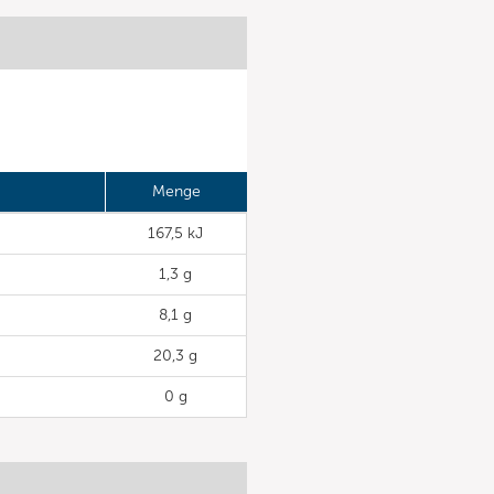
Menge
167,5 kJ
1,3 g
8,1 g
20,3 g
0 g