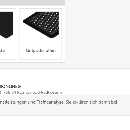
tte
Grillplatte, offen
BIONLINE®
43, 756 64 Rožnov pod Radhoštěm
665 511
, Fax: +420 571 665 554
stleistungen und Trafficanalyse. Sie erklären sich damit bei
ombionline.com