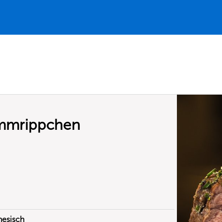
ammrippchen
nesisch