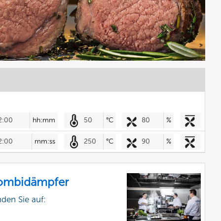
2:00
hh:mm
50
°C
80
%
2:00
mm:ss
250
°C
90
%
Kombidämpfer
nden Sie auf: