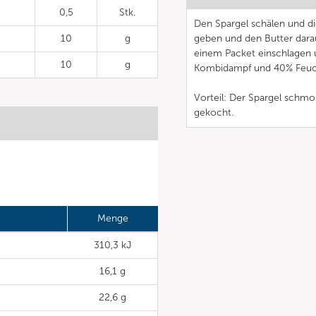
0,5
Stk.
Den Spargel schälen und d
10
g
geben und den Butter darau
einem Packet einschlagen u
10
g
Kombidampf und 40% Feuch
Vorteil: Der Spargel schmor
gekocht.
Menge
310,3 kJ
16,1 g
22,6 g