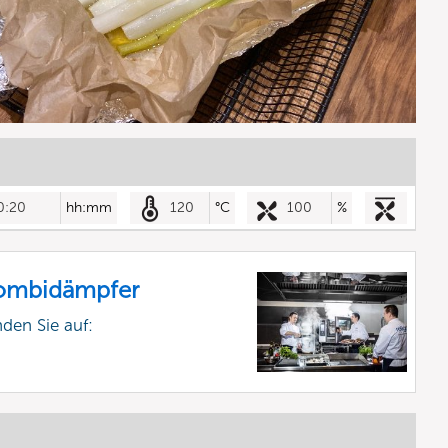
0:20
hh:mm
120
°C
100
%
Kombidämpfer
nden Sie auf: