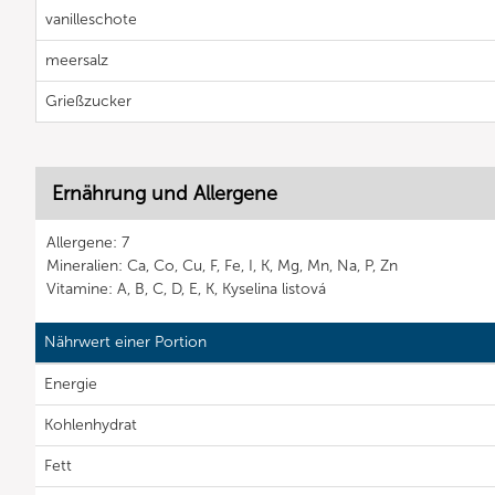
vanilleschote
meersalz
Grießzucker
Ernährung und Allergene
Allergene: 7
Mineralien: Ca, Co, Cu, F, Fe, I, K, Mg, Mn, Na, P, Zn
Vitamine: A, B, C, D, E, K, Kyselina listová
Nährwert einer Portion
Energie
Kohlenhydrat
Fett