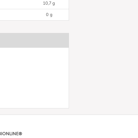
10,7 g
0 g
BIONLINE®