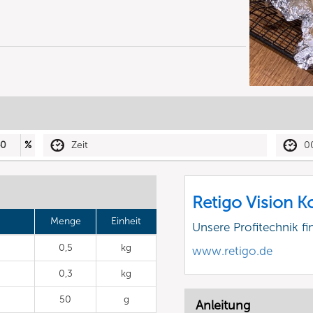
40
%
Zeit
0
Retigo Vision 
Menge
Einheit
Unsere Profitechnik fi
0,5
kg
www.retigo.de
0,3
kg
50
g
Anleitung