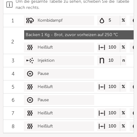
Um die gesamte Tabelle zu sehen, schieben Sie die Tabelle
nach rechts.
1
Kombidampf
5
%
Backen 1 Kg - Brot, zuvor vorheizen auf 250 °C
2
Heißluft
100
%
3
Injektion
10
n
4
Pause
5
Heißluft
100
%
6
Pause
7
Heißluft
100
%
8
Heißluft
100
%