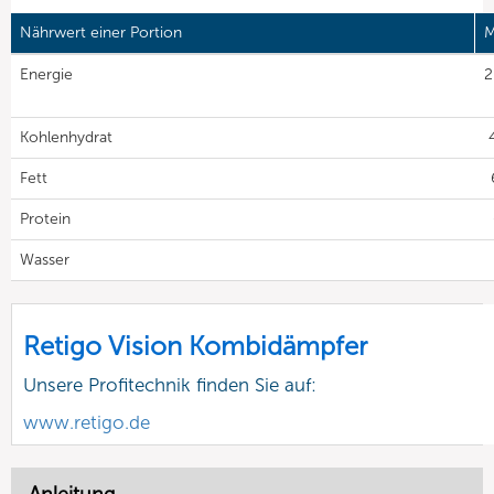
Nährwert einer Portion
M
Energie
2
Kohlenhydrat
Fett
Protein
Wasser
Retigo Vision Kombidämpfer
Unsere Profitechnik finden Sie auf:
www.retigo.de