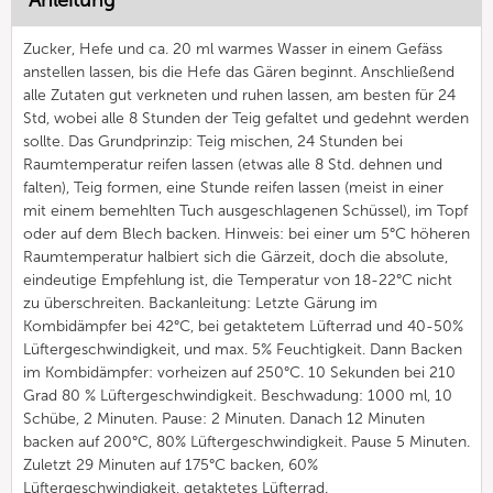
Anleitung
Zucker, Hefe und ca. 20 ml warmes Wasser in einem Gefäss
anstellen lassen, bis die Hefe das Gären beginnt. Anschließend
alle Zutaten gut verkneten und ruhen lassen, am besten für 24
Std, wobei alle 8 Stunden der Teig gefaltet und gedehnt werden
sollte. Das Grundprinzip: Teig mischen, 24 Stunden bei
Raumtemperatur reifen lassen (etwas alle 8 Std. dehnen und
falten), Teig formen, eine Stunde reifen lassen (meist in einer
mit einem bemehlten Tuch ausgeschlagenen Schüssel), im Topf
oder auf dem Blech backen. Hinweis: bei einer um 5°C höheren
Raumtemperatur halbiert sich die Gärzeit, doch die absolute,
eindeutige Empfehlung ist, die Temperatur von 18-22°C nicht
zu überschreiten. Backanleitung: Letzte Gärung im
Kombidämpfer bei 42°C, bei getaktetem Lüfterrad und 40-50%
Lüftergeschwindigkeit, und max. 5% Feuchtigkeit. Dann Backen
im Kombidämpfer: vorheizen auf 250°C. 10 Sekunden bei 210
Grad 80 % Lüftergeschwindigkeit. Beschwadung: 1000 ml, 10
Schübe, 2 Minuten. Pause: 2 Minuten. Danach 12 Minuten
backen auf 200°C, 80% Lüftergeschwindigkeit. Pause 5 Minuten.
Zuletzt 29 Minuten auf 175°C backen, 60%
Lüftergeschwindigkeit, getaktetes Lüfterrad.