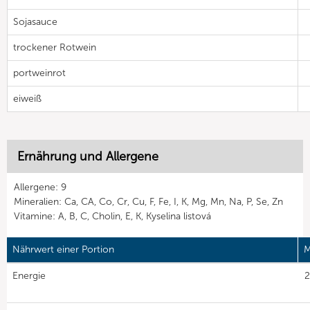
Sojasauce
trockener Rotwein
portweinrot
eiweiß
Ernährung und Allergene
Allergene: 9
Mineralien: Ca, CA, Co, Cr, Cu, F, Fe, I, K, Mg, Mn, Na, P, Se, Zn
Vitamine: A, B, C, Cholin, E, K, Kyselina listová
Nährwert einer Portion
M
Energie
2