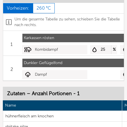
Vorheizen:
260 °C
Um die gesamte Tabelle zu sehen, schieben Sie die Tabelle
nach rechts.
Karkassen rösten
1
Kombidampf
25
%
Dunkler Geflügelfond
2
Dampf
Zutaten – Anzahl Portionen - 1
Name
M
hühnerfleisch am knochen
shiitake pilze