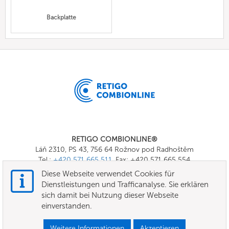
Backplatte
RETIGO COMBIONLINE®
Láň 2310, PS 43, 756 64 Rožnov pod Radhoštěm
Tel.:
+420 571 665 511
, Fax: +420 571 665 554
E-mail:
info@combionline.com
Diese Webseite verwendet Cookies für
Dienstleistungen und Trafficanalyse. Sie erklären
sich damit bei Nutzung dieser Webseite
OnlineMenu
einverstanden.
Nutzungsbedingungen
Weitere Informationen
Akzeptieren