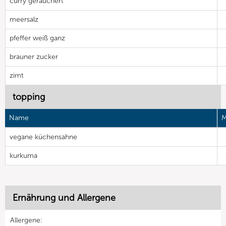
curry geräuchert
meersalz
pfeffer weiß ganz
brauner zucker
zimt
topping
Name
M
vegane küchensahne
kurkuma
Ernährung und Allergene
Allergene: