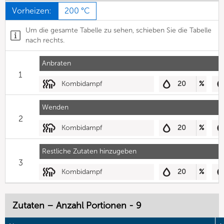
Vorheizen:
200 °C
Um die gesamte Tabelle zu sehen, schieben Sie die Tabelle
nach rechts.
Anbraten
1
Kombidampf
20
%
Wenden
2
Kombidampf
20
%
Restliche Zutaten hinzugeben
3
Kombidampf
20
%
Zutaten – Anzahl Portionen - 9