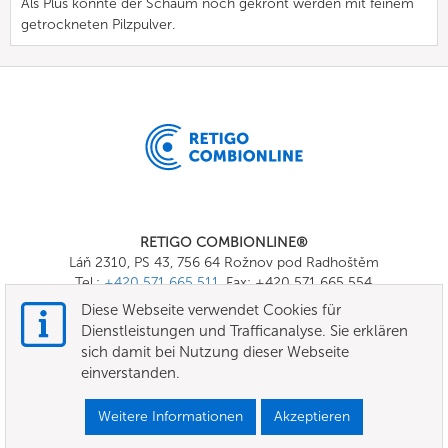
Als Plus könnte der Schaum noch gekrönt werden mit feinem
getrockneten Pilzpulver.
RETIGO COMBIONLINE®
Láň 2310, PS 43, 756 64 Rožnov pod Radhoštěm
Tel.:
+420 571 665 511
, Fax: +420 571 665 554
E-mail:
info@combionline.com
Diese Webseite verwendet Cookies für
Dienstleistungen und Trafficanalyse. Sie erklären
sich damit bei Nutzung dieser Webseite
OnlineMenu
einverstanden.
Nutzungsbedingungen
Weitere Informationen
Akzeptieren