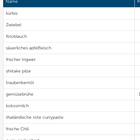
Name
M
kürbis
Zwiebel
Knoblauch
säuerliches apfelfleisch
frischer Ingwer
shiitake pilze
traubenkernöl
gemüsebrühe
kokosmilch
thailändische rote currypaste
frische Chili