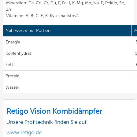
Mineralien: Ca, Co, Cr, Cu, F, Fe, I, K, Mg, Mn, Na, P, Pektin, Se,
Zn
Vitamine: A, B, C, E, K, Kyselina listová
Nährwert einer Portion
M
Energie
Kohlenhydrat
1
Fett
Protein
Wasser
Retigo Vision Kombidämpfer
Unsere Profitechnik finden Sie auf:
www.retigo.de