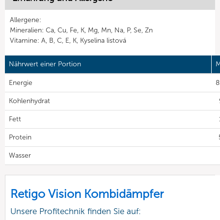
Allergene:
Mineralien: Ca, Cu, Fe, K, Mg, Mn, Na, P, Se, Zn
Vitamine: A, B, C, E, K, Kyselina listová
Nährwert einer Portion
M
Energie
8
Kohlenhydrat
Fett
Protein
Wasser
Retigo Vision Kombidämpfer
Unsere Profitechnik finden Sie auf: