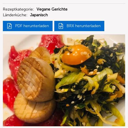
GmbH
Rezeptkategorie:
Vegane Gerichte
Länderküche:
Japanisch
PDF herunterladen
BRX herunterladen