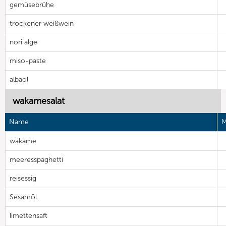
gemüsebrühe
trockener weißwein
nori alge
miso-paste
albaöl
wakamesalat
Name
M
wakame
meeresspaghetti
reisessig
Sesamöl
limettensaft