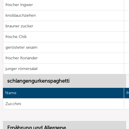
frischer Ingwer
knoblauchzehen
brauner zucker
frische Chili
gerösteter sesam
frischer Koriander
junger römersalat
schlangengurkenspaghetti
Name
M
Zucchini
Ernährung und Allergene