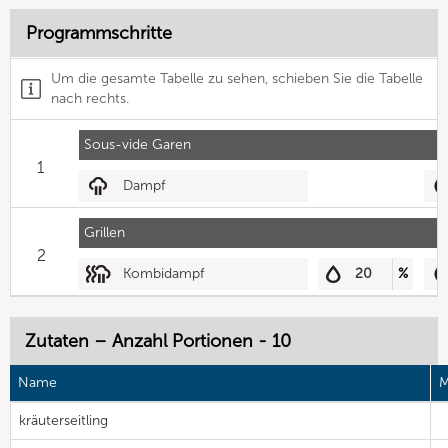
Programmschritte
Um die gesamte Tabelle zu sehen, schieben Sie die Tabelle
nach rechts.
Sous-vide Garen
1
Dampf
Grillen
2
Kombidampf
20
%
Zutaten – Anzahl Portionen - 10
Name
M
kräuterseitling