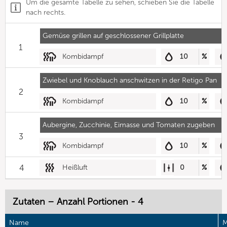
Um die gesamte Tabelle zu sehen, schieben Sie die Tabelle
nach rechts.
Gemüse grillen auf geschlossener Grillplatte
1
Kombidampf
10
%
Zwiebel und Knoblauch anschwitzen in der Retigo Pan
2
Kombidampf
10
%
Aubergine, Zucchinie, Eimasse und Tomaten zugeben
3
Kombidampf
10
%
4
Heißluft
0
%
Zutaten – Anzahl Portionen - 4
Name
M