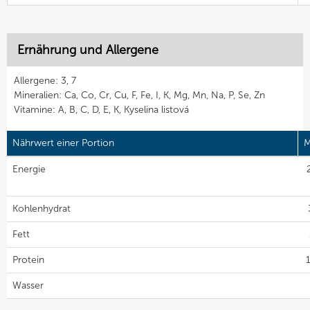
Ernährung und Allergene
Allergene: 3, 7
Mineralien: Ca, Co, Cr, Cu, F, Fe, I, K, Mg, Mn, Na, P, Se, Zn
Vitamine: A, B, C, D, E, K, Kyselina listová
Nährwert einer Portion
M
Energie
Kohlenhydrat
Fett
Protein
Wasser