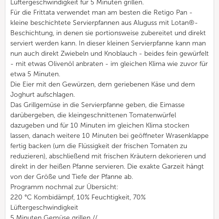
Lüftergeschwindigkeit für 5 Minuten grillen.
Für die Frittata verwendet man am besten die Retigo Pan -
kleine beschichtete Servierpfannen aus Aluguss mit Lotan®-
Beschichtung, in denen sie portionsweise zubereitet und direkt
serviert werden kann. In dieser kleinen Servierpfanne kann man
nun auch direkt Zwiebeln und Knoblauch - beides fein gewürfelt
- mit etwas Olivenöl anbraten - im gleichen Klima wie zuvor für
etwa 5 Minuten.
Die Eier mit den Gewürzen, dem geriebenen Käse und dem
Joghurt aufschlagen.
Das Grillgemüse in die Servierpfanne geben, die Eimasse
darübergeben, die kleingeschnittenen Tomatenwürfel
dazugeben und für 10 Minuten im gleichen Klima stocken
lassen, danach weitere 10 Minuten bei geöffneter Wrasenklappe
fertig backen (um die Flüssigkeit der frischen Tomaten zu
reduzieren), abschließend mit frischen Kräutern dekorieren und
direkt in der heißen Pfanne servieren. Die exakte Garzeit hängt
von der Größe und Tiefe der Pfanne ab.
Programm nochmal zur Übersicht:
220 °C Kombidämpf, 10% Feuchtigkeit, 70%
Lüftergeschwindigkeit
5 Minuten Gemüse grillen //