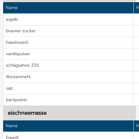
Name
M
eigelb
brauner zucker
haselnussöl
vanillepulver
schlagsahne 33%
Weizenmehl
salz
backpulver
eischneemasse
Name
M
Eiweiß