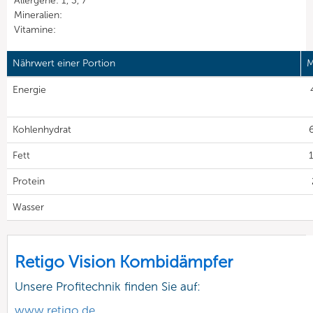
Allergene: 1, 3, 7
Mineralien:
Vitamine:
Nährwert einer Portion
M
Energie
Kohlenhydrat
6
Fett
1
Protein
Wasser
Retigo Vision Kombidämpfer
Unsere Profitechnik finden Sie auf:
www.retigo.de