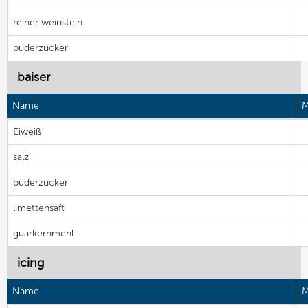
reiner weinstein
puderzucker
baiser
Name
M
Eiweiß
salz
puderzucker
limettensaft
guarkernmehl
icing
Name
M