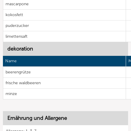
mascarpone
kokosfett
puderzucker
limettensaft
dekoration
Name
M
beerengrütze
frische waldbeeren
minze
Ernährung und Allergene