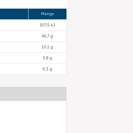
Menge
307,5 kJ
46,7 g
10,1 g
5,8 g
0,3 g