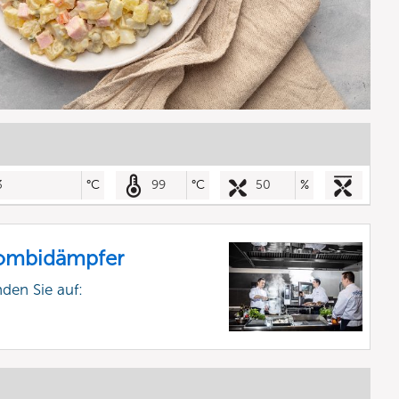
3
°C
99
°C
50
%
Kombidämpfer
nden Sie auf: