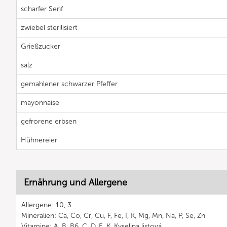
scharfer Senf
zwiebel sterilisiert
Grießzucker
salz
gemahlener schwarzer Pfeffer
mayonnaise
gefrorene erbsen
Hühnereier
Ernährung und Allergene
Allergene: 10, 3
Mineralien: Ca, Co, Cr, Cu, F, Fe, I, K, Mg, Mn, Na, P, Se, Zn
Vitamine: A, B, B6, C, D, E, K, Kyselina listová