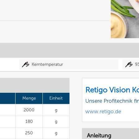
Kerntemperatur
9
Retigo Vision 
Menge
Einheit
Unsere Profitechnik fi
2000
g
www.retigo.de
180
g
250
g
Anleitung