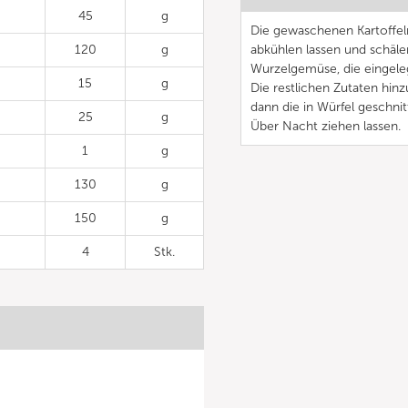
45
g
Die gewaschenen Kartoffel
120
g
abkühlen lassen und schäle
Wurzelgemüse, die eingele
15
g
Die restlichen Zutaten hin
dann die in Würfel geschn
25
g
Über Nacht ziehen lassen.
1
g
130
g
150
g
4
Stk.