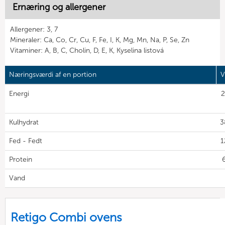
Ernæring og allergener
Allergener: 3, 7
Mineraler: Ca, Co, Cr, Cu, F, Fe, I, K, Mg, Mn, Na, P, Se, Zn
Vitaminer: A, B, C, Cholin, D, E, K, Kyselina listová
Næringsværdi af en portion
V
Energi
2
Kulhydrat
3
Fed - Fedt
1
Protein
6
Vand
Retigo Combi ovens