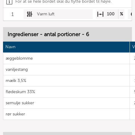
For at se hele bordet skal du flytte bordet til højre.
1
Varm luft
100
%
Ingredienser - antal portioner - 6
Navn
V
æggeblomme
vaniljestang
mælk 3,5%
flødeskum 33%
semulje sukker
rør sukker