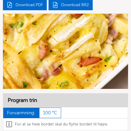
Download PDF
Download BR2
Program trin
Forvarmning:
100 °C
For at se hele bordet skal du flytte bordet til højre.