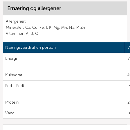
Ernæring og allergener
Allergener:
Mineraler: Ca, Cu, Fe, I, K, Mg, Mn, Na, P, Zn
Vitaminer: A, B, C
Næringsværdi af en portion
V
Energi
7
Kulhydrat
4
Fed - Fedt
Protein
2
Vand
1