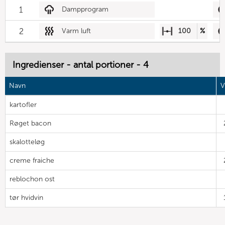
1
Dampprogram
2
Varm luft
100
%
Ingredienser - antal portioner - 4
Navn
V
kartofler
Røget bacon
skalotteløg
creme fraiche
reblochon ost
tør hvidvin