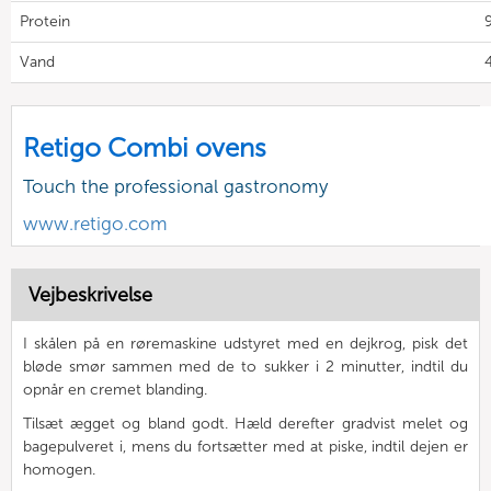
Protein
9
Vand
4
Retigo Combi ovens
Touch the professional gastronomy
www.retigo.com
Vejbeskrivelse
I skålen på en røremaskine udstyret med en dejkrog, pisk det
bløde smør sammen med de to sukker i 2 minutter, indtil du
opnår en cremet blanding.
Tilsæt ægget og bland godt. Hæld derefter gradvist melet og
bagepulveret i, mens du fortsætter med at piske, indtil dejen er
homogen.