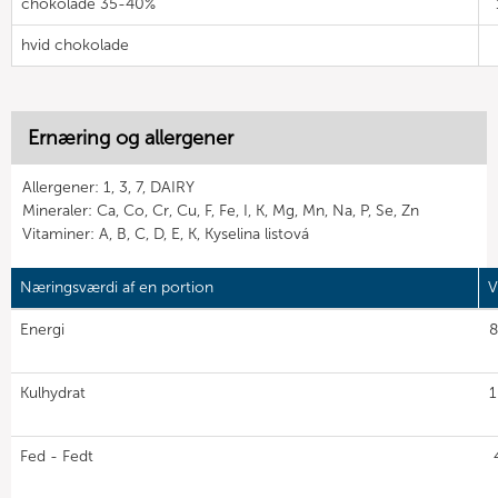
chokolade 35-40%
hvid chokolade
Ernæring og allergener
Allergener: 1, 3, 7, DAIRY
Mineraler: Ca, Co, Cr, Cu, F, Fe, I, K, Mg, Mn, Na, P, Se, Zn
Vitaminer: A, B, C, D, E, K, Kyselina listová
Næringsværdi af en portion
V
Energi
8
Kulhydrat
1
Fed - Fedt