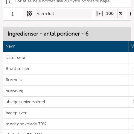
For at se hele bordet skal du flytte bordet til højre.
1
Varm luft
100
%
Ingredienser - antal portioner - 6
Navn
V
saltet smør
Brunt sukker
flormelis
hønseæg
ubleget universalmel
bagepulver
mørk chokolade 70%