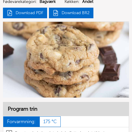
Fødevarekategori:
Bagværk
Køkken:
Andet
Download PDF
Download BR2
Program trin
Forvarmning:
175 °C