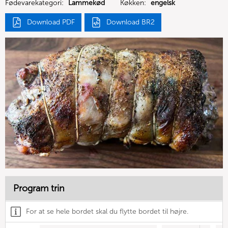
Fødevarekategori:
Lammekød
Køkken:
engelsk
Download PDF
Download BR2
Program trin
For at se hele bordet skal du flytte bordet til højre.