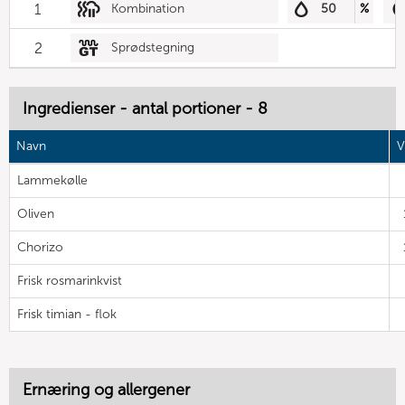
1
Kombination
50
%
2
Sprødstegning
Ingredienser - antal portioner - 8
Navn
V
Lammekølle
Oliven
Chorizo
Frisk rosmarinkvist
Frisk timian - flok
Ernæring og allergener