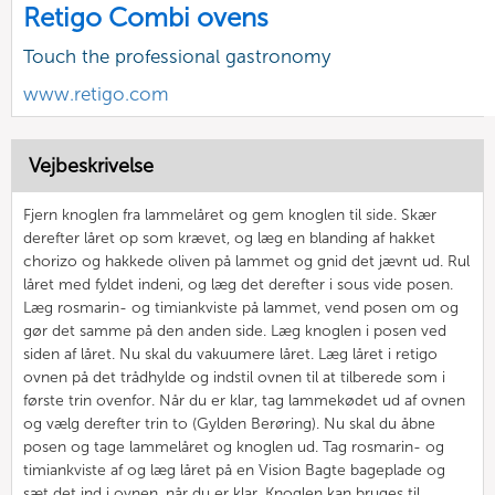
Retigo Combi ovens
Touch the professional gastronomy
www.retigo.com
Vejbeskrivelse
Fjern knoglen fra lammelåret og gem knoglen til side. Skær
derefter låret op som krævet, og læg en blanding af hakket
chorizo og hakkede oliven på lammet og gnid det jævnt ud. Rul
låret med fyldet indeni, og læg det derefter i sous vide posen.
Læg rosmarin- og timiankviste på lammet, vend posen om og
gør det samme på den anden side. Læg knoglen i posen ved
siden af låret. Nu skal du vakuumere låret. Læg låret i retigo
ovnen på det trådhylde og indstil ovnen til at tilberede som i
første trin ovenfor. Når du er klar, tag lammekødet ud af ovnen
og vælg derefter trin to (Gylden Berøring). Nu skal du åbne
posen og tage lammelåret og knoglen ud. Tag rosmarin- og
timiankviste af og læg låret på en Vision Bagte bageplade og
sæt det ind i ovnen, når du er klar. Knoglen kan bruges til