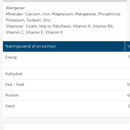
Allergener:
Mineraler: Calcium, Iron, Magnesium, Manganese, Phosphorus,
Potassium, Sodium, Zinc
Vitaminer: Folate, Niacin, Riboflavin, Vitamin A, Vitamin B6,
Vitamin C, Vitamin E, Vitamin K
Næringsværdi af en portion
V
Energi
7
Kulhydrat
Fed - Fedt
5
Protein
6
Vand
1