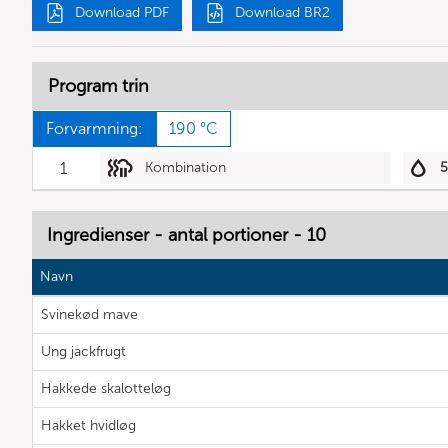
Download PDF
Download BR2
Program trin
Forvarmning:
190 °C
1
Kombination
Ingredienser - antal portioner - 10
Navn
Svinekød mave
Ung jackfrugt
Hakkede skalotteløg
Hakket hvidløg