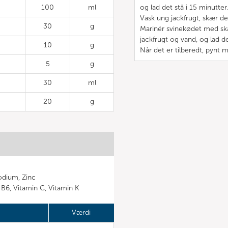
100
ml
og lad det stå i 15 minutter
Vask ung jackfrugt, skær de
30
g
Marinér svinekødet med skal
jackfrugt og vand, og lad det
10
g
Når det er tilberedt, pynt m
5
g
30
ml
20
g
odium, Zinc
n B6, Vitamin C, Vitamin K
Værdi