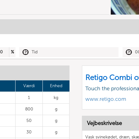
50
%
Tid
0
Retigo Combi o
Værdi
Enhed
Touch the profession
1
kg
www.retigo.com
800
g
50
g
Vejbeskrivelse
30
g
Vask svinekødet, dræn, skær