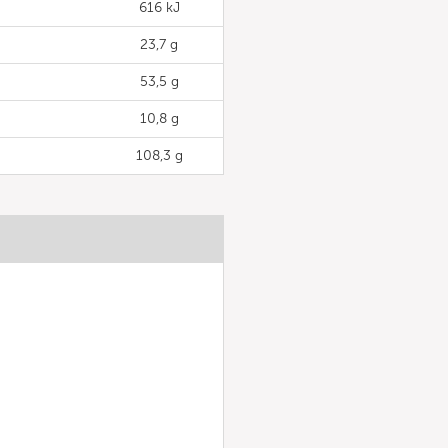
616 kJ
23,7 g
53,5 g
10,8 g
108,3 g