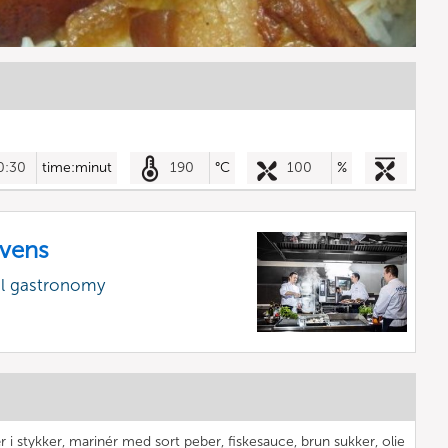
0:30
time:minut
190
°C
100
%
vens
al gastronomy
 i stykker, marinér med sort peber, fiskesauce, brun sukker, olie