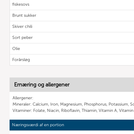
fiskesovs
Brunt sukker
Skiver chili
Sort peber
Olie
Forårsløg
Ernæring og allergener
Allergener:
Mineraler: Calcium, Iron, Magnesium, Phosphorus, Potassium, S
Vitaminer: Folate, Niacin, Riboflavin, Thiamin, Vitamin A, Vitami
Næringsværdi af en portion