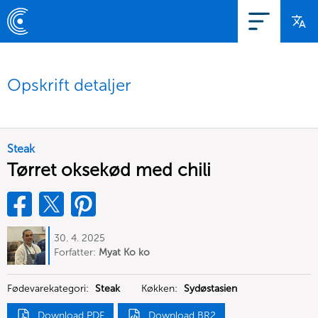
Opskrift detaljer
Steak
Tørret oksekød med chili
30. 4. 2025
Forfatter:
Myat Ko ko
Fødevarekategori:
Steak
Køkken:
Sydøstasien
Download PDF
Download BR2