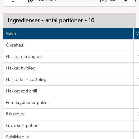
Ingredienser - antal portioner - 10
Navn
V
Oksehals
Hakket citrongræs
Hakket hvidløg
Hakkede skalotteløg
Hakket rød chili
Fem krydderier pulver
fiskesovs
Grov sort peber
Solsikkeolie