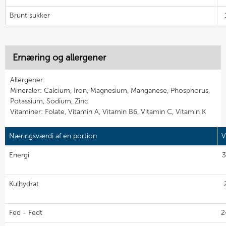
Brunt sukker
Ernæring og allergener
Allergener:
Mineraler: Calcium, Iron, Magnesium, Manganese, Phosphorus,
Potassium, Sodium, Zinc
Vitaminer: Folate, Vitamin A, Vitamin B6, Vitamin C, Vitamin K
Næringsværdi af en portion
V
Energi
3
Kulhydrat
Fed - Fedt
2