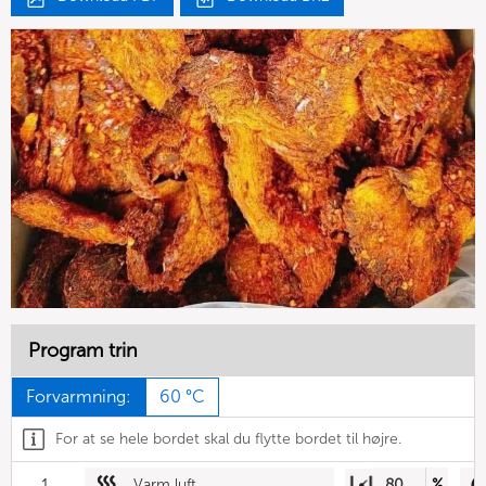
Program trin
Forvarmning:
60 °C
For at se hele bordet skal du flytte bordet til højre.
1
Varm luft
80
%