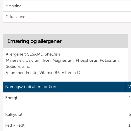
Honning
Fiskesauce
Ernæring og allergener
Allergener: SESAME, Shellfish
Mineraler: Calcium, Iron, Magnesium, Phosphorus, Potassium,
Sodium, Zinc
Vitaminer: Folate, Vitamin B6, Vitamin C
Næringsværdi af en portion
V
Energi
2
Kulhydrat
2
Fed - Fedt
1