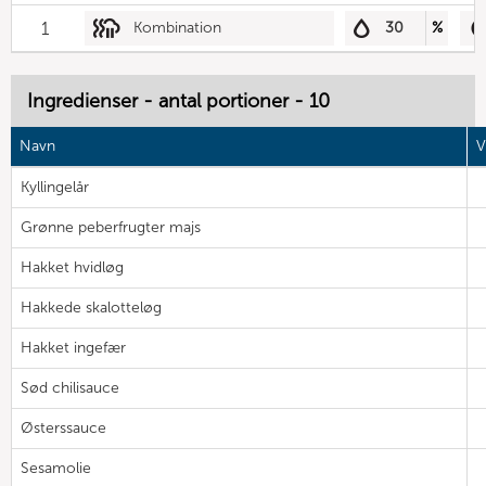
1
Kombination
30
%
Ingredienser - antal portioner - 10
Navn
V
Kyllingelår
Grønne peberfrugter majs
Hakket hvidløg
Hakkede skalotteløg
Hakket ingefær
Sød chilisauce
Østerssauce
Sesamolie