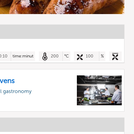
0:10
time:minut
200
°C
100
%
vens
al gastronomy