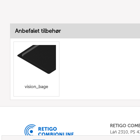
Anbefalet tilbehør
vision_bage
RETIGO COM
Láň 2310, PS 
Tel.:
+420 571 