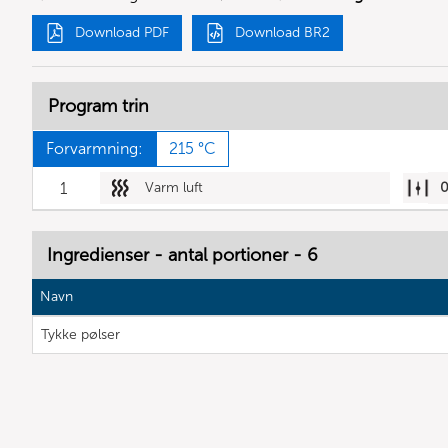
Download PDF
Download BR2
Program trin
Forvarmning:
215 °C
1
Varm luft
Ingredienser - antal portioner - 6
Navn
Tykke pølser