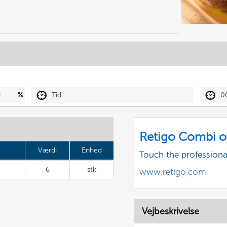
0
%
Tid
0
Retigo Combi o
Værdi
Enhed
Touch the profession
6
stk
www.retigo.com
Vejbeskrivelse