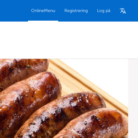
OnlineMenu
Registrering
Log på