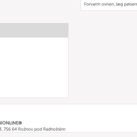
Forvarm ovnen, læg pølser
BIONLINE®
43, 756 64 Rožnov pod Radhoštěm
665 511
, Fax: +420 571 665 554