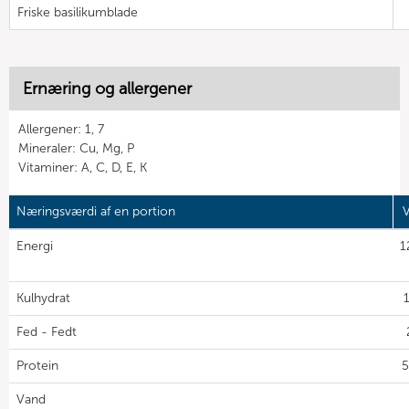
Friske basilikumblade
Ernæring og allergener
Allergener: 1, 7
Mineraler: Cu, Mg, P
Vitaminer: A, C, D, E, K
Næringsværdi af en portion
V
Energi
1
Kulhydrat
Fed - Fedt
Protein
5
Vand