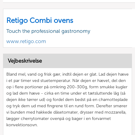
Retigo Combi ovens
Touch the professional gastronomy
www.retigo.com
Vejbeskrivelse
Bland mel, vand og frisk gær, indtil dejen er glat. Lad dejen hæve
i et par timer ved stuetemperatur. Når dejen er hævet, del den
op i flere portioner på omkring 200-300g, form smukke kugler
og lad dem hæve - cirka en time under et tætsluttende låg (så
dejen ikke tørrer ud) og fordel dem bedst på en chamotteplade
og tryk dem ud med fingrene til en rund form. Derefter smører
vi bunden med hakkede dåsetomater, drysser med mozzarella,
lægger cherrytomater ovenpå og bager i en forvarmet
konvektionsovn.