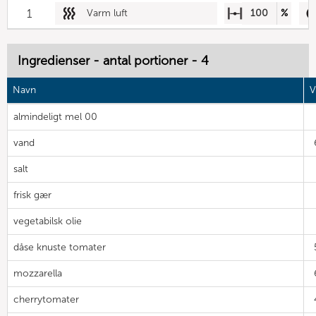
1
Varm luft
100
%
Ingredienser - antal portioner - 4
Navn
V
almindeligt mel 00
vand
salt
frisk gær
vegetabilsk olie
dåse knuste tomater
mozzarella
cherrytomater