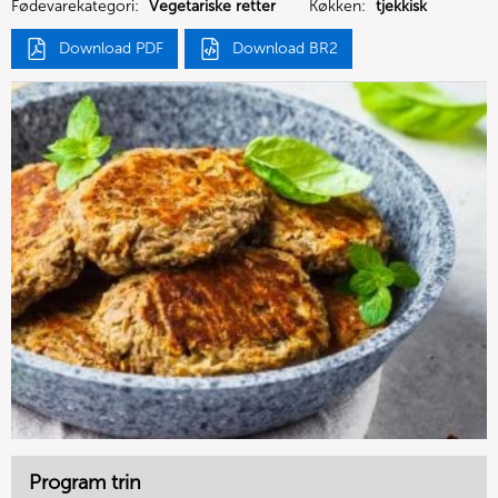
Fødevarekategori:
Vegetariske retter
Køkken:
tjekkisk
Download PDF
Download BR2
Program trin