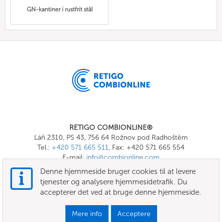
GN-kantiner i rustfrit stål
RETIGO COMBIONLINE®
Láň 2310, PS 43, 756 64 Rožnov pod Radhoštěm
Tel.:
+420 571 665 511
, Fax: +420 571 665 554
E-mail:
info@combionline.com
Denne hjemmeside bruger cookies til at levere
tjenester og analysere hjemmesidetrafik. Du
OnlineMenu
accepterer det ved at bruge denne hjemmeside.
VILKÅR OG BETINGELSER
Mere info
Acceptere