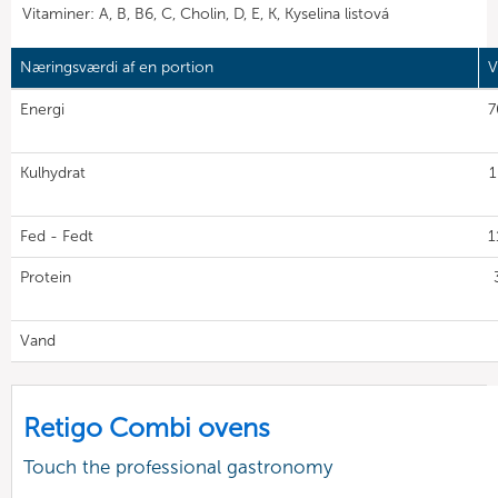
Vitaminer: A, B, B6, C, Cholin, D, E, K, Kyselina listová
Næringsværdi af en portion
V
Energi
7
Kulhydrat
1
Fed - Fedt
1
Protein
Vand
Retigo Combi ovens
Touch the professional gastronomy