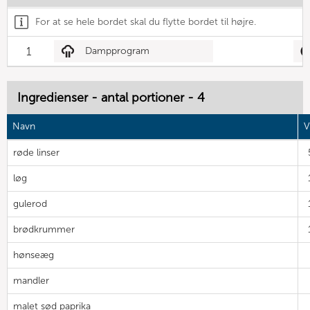
For at se hele bordet skal du flytte bordet til højre.
1
Dampprogram
Ingredienser - antal portioner - 4
Navn
V
røde linser
løg
gulerod
brødkrummer
hønseæg
mandler
malet sød paprika