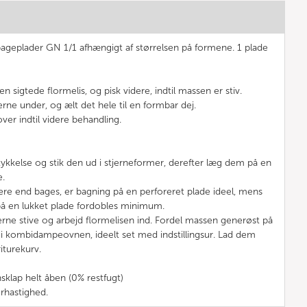
 bageplader GN 1/1 afhængigt af størrelsen på formene. 1 plade
n sigtede flormelis, og pisk videre, indtil massen er stiv.
erne under, og ælt det hele til en formbar dej.
ver indtil videre behandling.
 tykkelse og stik den ud i stjerneformer, derefter læg dem på en
e.
ere end bages, er bagning på en perforeret plade ideel, mens
 på en lukket plade fordobles minimum.
erne stive og arbejd flormelisen ind. Fordel massen generøst på
r i kombidampeovnen, ideelt set med indstillingsur. Lad dem
riturekurv.
nsklap helt åben (0% restfugt)
rhastighed.