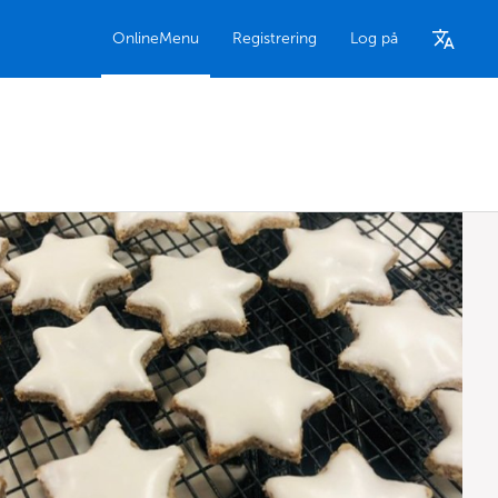
OnlineMenu
Registrering
Log på