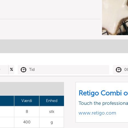
0
%
Tid
0
Retigo Combi o
Værdi
Enhed
Touch the profession
8
stk
www.retigo.com
400
g