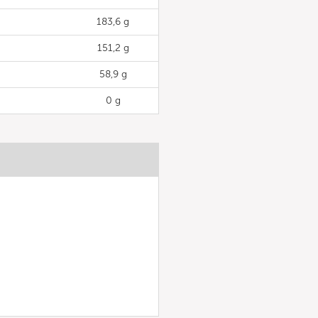
183,6 g
151,2 g
58,9 g
0 g