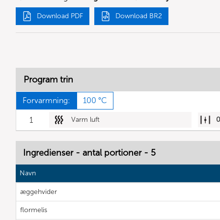
Download PDF
Download BR2
Program trin
Forvarmning:
100 °C
1
Varm luft
Ingredienser - antal portioner - 5
Navn
æggehvider
flormelis