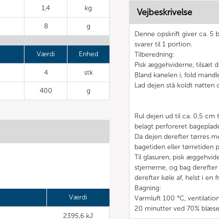
1,4
kg
Vejbeskrivelse
8
g
Denne opskrift giver ca. 5
svarer til 1 portion.
Værdi
Enhed
Tilberedning:
Pisk æggehviderne, tilsæt de
4
stk
Bland kanelen i, fold mandl
Lad dejen stå koldt natten o
400
g
Rul dejen ud til ca. 0,5 cm
belagt perforeret bageplad
Da dejen derefter tørres m
bagetiden eller tørretiden
Til glasuren, pisk æggehvid
stjernerne, og bag derefte
derefter køle af, helst i en f
Bagning:
Værdi
Varmluft 100 °C, ventilatio
20 minutter ved 70% blæse
2395,6 kJ