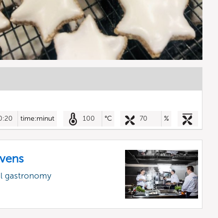
0:20
time:minut
100
°C
70
%
vens
al gastronomy