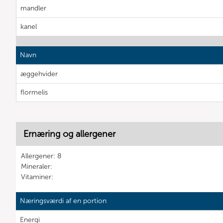
mandler
kanel
Navn
æggehvider
flormelis
Ernæring og allergener
Allergener: 8
Mineraler:
Vitaminer:
Næringsværdi af en portion
Energi