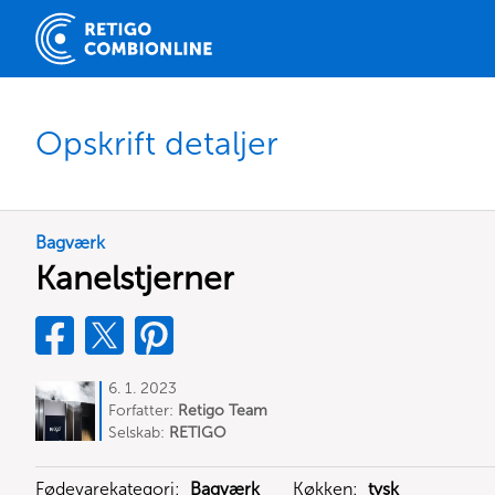
Opskrift detaljer
Bagværk
Kanelstjerner
6. 1. 2023
Forfatter:
Retigo Team
Deutschland
Selskab:
RETIGO
Deutschland GmbH
Fødevarekategori:
Bagværk
Køkken:
tysk