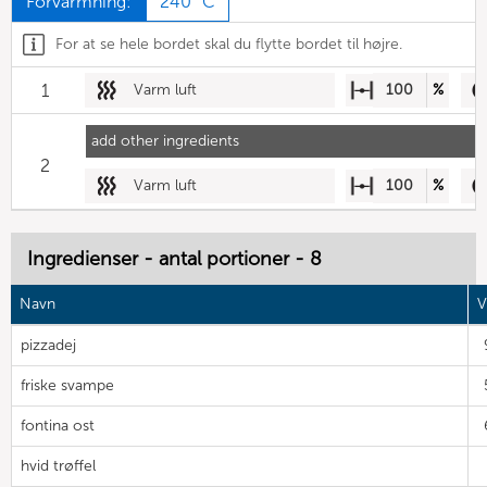
Forvarmning:
240 °C
For at se hele bordet skal du flytte bordet til højre.
1
Varm luft
100
%
add other ingredients
2
Varm luft
100
%
Ingredienser - antal portioner - 8
Navn
V
pizzadej
friske svampe
fontina ost
hvid trøffel