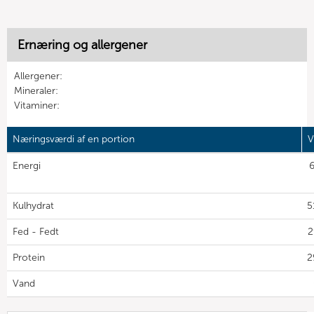
Ernæring og allergener
Allergener:
Mineraler:
Vitaminer:
Næringsværdi af en portion
V
Energi
6
Kulhydrat
5
Fed - Fedt
2
Protein
2
Vand