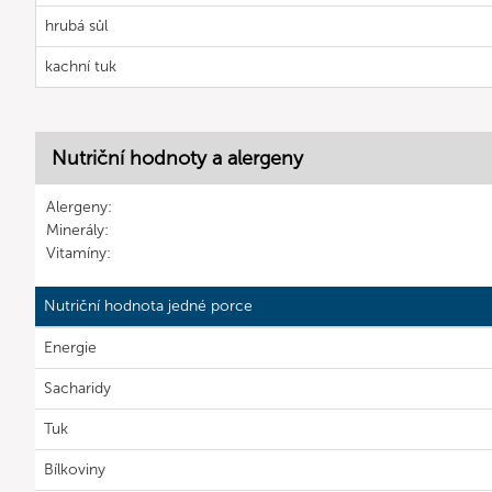
hrubá sůl
kachní tuk
Nutriční hodnoty a alergeny
Alergeny:
Minerály:
Vitamíny:
Nutriční hodnota jedné porce
Energie
Sacharidy
Tuk
Bílkoviny