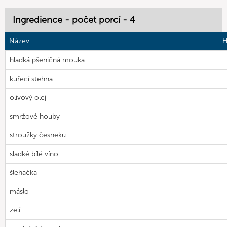
Ingredience - počet porcí - 4
Název
H
hladká pšeničná mouka
kuřecí stehna
olivový olej
smržové houby
stroužky česneku
sladké bílé víno
šlehačka
máslo
zelí