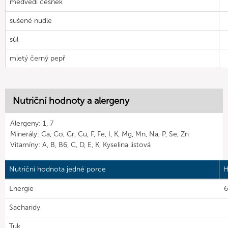
medvědí česnek
sušené nudle
sůl
mletý černý pepř
Nutriční hodnoty a alergeny
Alergeny: 1, 7
Minerály: Ca, Co, Cr, Cu, F, Fe, I, K, Mg, Mn, Na, P, Se, Zn
Vitamíny: A, B, B6, C, D, E, K, Kyselina listová
Nutriční hodnota jedné porce
H
Energie
6
Sacharidy
Tuk