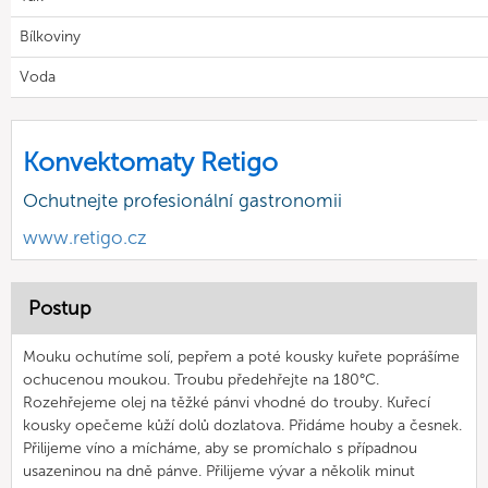
Bílkoviny
Voda
Konvektomaty Retigo
Ochutnejte profesionální gastronomii
www.retigo.cz
Postup
Mouku ochutíme solí, pepřem a poté kousky kuřete poprášíme
ochucenou moukou. Troubu předehřejte na 180°C.
Rozehřejeme olej na těžké pánvi vhodné do trouby. Kuřecí
kousky opečeme kůží dolů dozlatova. Přidáme houby a česnek.
Přilijeme víno a mícháme, aby se promíchalo s případnou
usazeninou na dně pánve. Přilijeme vývar a několik minut