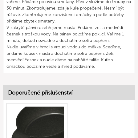
vaříme. Přidáme polovinu smetany. Pánev vložíme do trouby na
30 minut. Zkontrolujeme, zda je kuře propečené. Nesmí být
růžové. Zkontrolujeme konzistenci omáčky a podle potřeby
přidáme zbytek smetany.
V zakryté pánvi rozehřejeme máslo. Přidáme zelí a medvědí
česnek s troškou vody. Na pánev položíme poklici. Vaříme 1
minutu, dokud nezvadne a dochutíme solí a pepřem.
Nudle uvaříme v hrnci s vroucí vodou do měkka. Scedíme,
přidáme kousek másla a dochutíme solí a pepřem. Zelí,
medvědí česnek a nudle dáme na nahřáté talíře. Kuře s
omáčkou položíme vedle a ihned podáváme.
Doporučené příslušenství