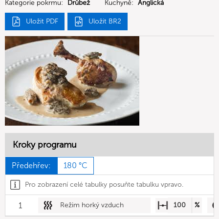
Kategorie pokrmu:
Drůbež
Kuchyně:
Anglická
Uložit PDF
Uložit BR2
Kroky programu
Předehřev:
180 °C
Pro zobrazení celé tabulky posuňte tabulku vpravo.
1
Režim horký vzduch
100
%