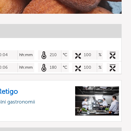
0:04
hh:mm
210
°C
100
%
0:06
hh:mm
180
°C
100
%
etigo
lní gastronomii