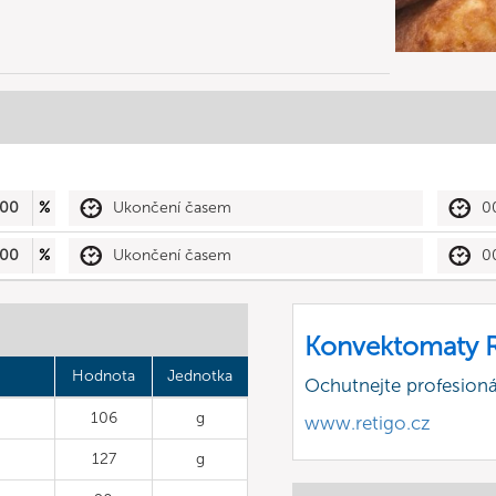
00
%
Ukončení časem
0
00
%
Ukončení časem
0
Konvektomaty R
Hodnota
Jednotka
Ochutnejte profesioná
106
g
www.retigo.cz
127
g