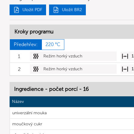
Uložit PDF
Uložit BR2
Kroky programu
Předehřev:
220 °C
1
Režim horký vzduch
1
2
Režim horký vzduch
1
Ingredience - počet porcí - 16
Název
univerzální mouka
moučkový cukr