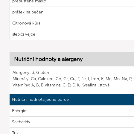
přepuštěné máslo
prášek na pečení
Citronová kůra
slepičí vejce
Nutriční hodnoty a alergeny
Alergeny: 3, Gluten
Minerály: Ca, Calcium, Co, Cr, Cu, F, Fe, I, Iron, K, Mg, Mn, Na, P
Vitamíny: A, B, B vitamins, C, D, E, K, Kyselina listová
Nutriční hodnota jedné porce
Energie
Sacharidy
Tuk