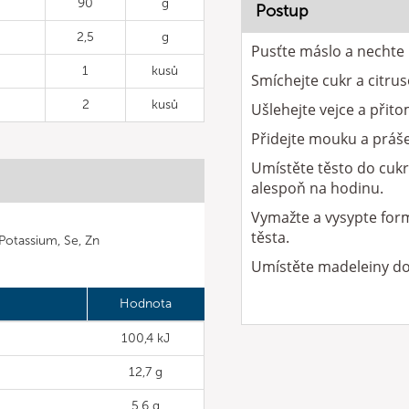
90
g
Postup
2,5
g
Pusťte máslo a nechte
1
kusů
Smíchejte cukr a citru
2
kusů
Ušlehejte vejce a přito
Přidejte mouku a práš
Umístěte těsto do cukr
alespoň na hodinu.
Vymažte a vysypte for
těsta.
, Potassium, Se, Zn
Umístěte madeleiny do
Hodnota
100,4 kJ
12,7 g
5,6 g