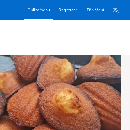
OnlineMenu
Registrace
Přihlášení