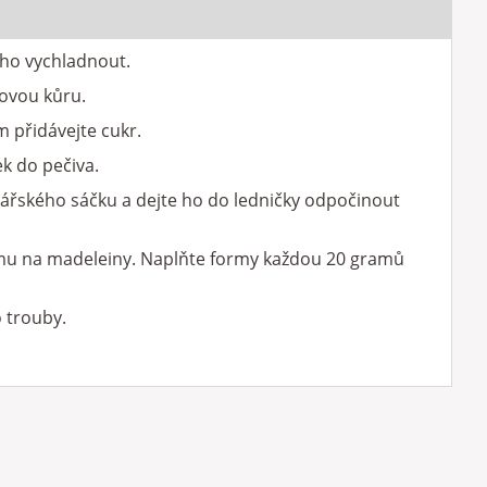
 ho vychladnout.
sovou kůru.
m přidávejte cukr.
ek do pečiva.
ářského sáčku a dejte ho do ledničky odpočinout
mu na madeleiny. Naplňte formy každou
20 gramů
 trouby.