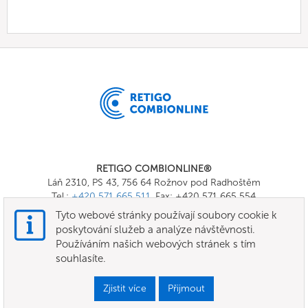
RETIGO COMBIONLINE®
Láň 2310, PS 43, 756 64 Rožnov pod Radhoštěm
Tel.:
+420 571 665 511
, Fax: +420 571 665 554
E-mail:
info@combionline.com
Tyto webové stránky používají soubory cookie k
poskytování služeb a analýze návštěvnosti.
Používáním našich webových stránek s tím
OnlineMenu
souhlasíte.
Všeobecné smluvní podmínky
Zjistit více
Přijmout