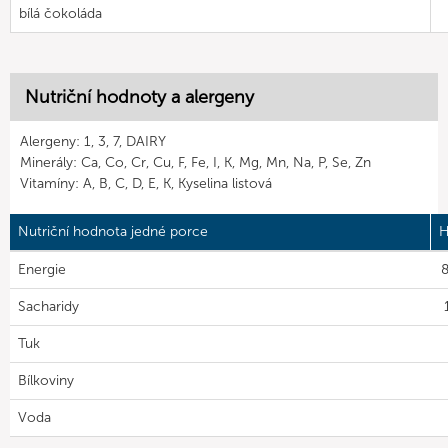
bílá čokoláda
Nutriční hodnoty a alergeny
Alergeny: 1, 3, 7, DAIRY
Minerály: Ca, Co, Cr, Cu, F, Fe, I, K, Mg, Mn, Na, P, Se, Zn
Vitamíny: A, B, C, D, E, K, Kyselina listová
Nutriční hodnota jedné porce
H
Energie
8
Sacharidy
Tuk
Bílkoviny
Voda