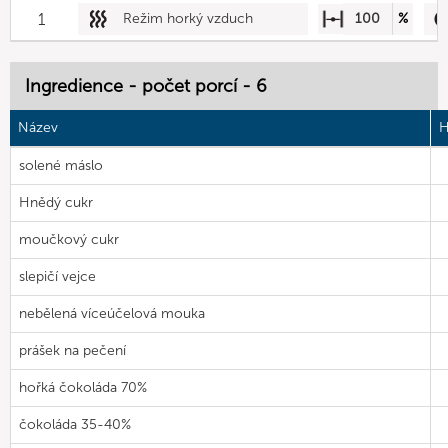
1
Režim horký vzduch
100
%
Ingredience - počet porcí - 6
Název
H
solené máslo
Hnědý cukr
moučkový cukr
slepičí vejce
nebělená víceúčelová mouka
prášek na pečení
hořká čokoláda 70%
čokoláda 35-40%