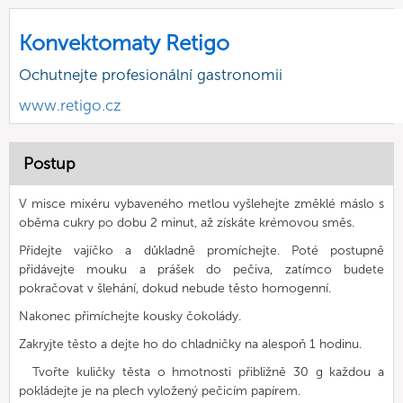
Konvektomaty Retigo
Ochutnejte profesionální gastronomii
www.retigo.cz
Postup
V misce mixéru vybaveného metlou vyšlehejte změklé máslo s
oběma cukry po dobu 2 minut, až získáte krémovou směs.
Přidejte vajíčko a důkladně promíchejte. Poté postupně
přidávejte mouku a prášek do pečiva, zatímco budete
pokračovat v šlehání, dokud nebude těsto homogenní.
Nakonec přimíchejte kousky čokolády.
Zakryjte těsto a dejte ho do chladničky na alespoň 1 hodinu.
Tvořte kuličky těsta o hmotnosti přibližně 30 g každou a
pokládejte je na plech vyložený pečicím papírem.