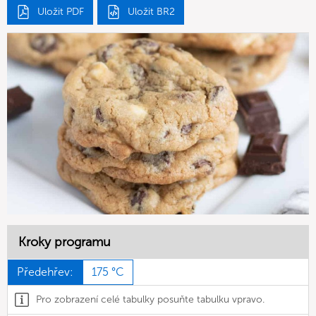
Uložit PDF
Uložit BR2
Kroky programu
Předehřev:
175 °C
Pro zobrazení celé tabulky posuňte tabulku vpravo.