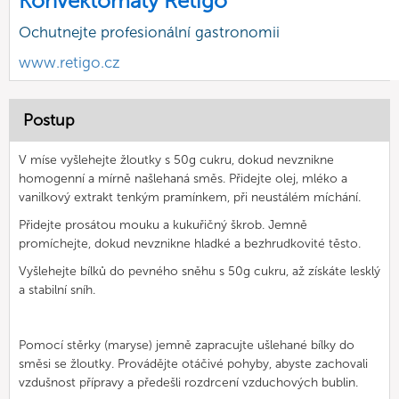
Konvektomaty Retigo
Ochutnejte profesionální gastronomii
www.retigo.cz
Postup
V míse vyšlehejte žloutky s 50g cukru, dokud nevznikne
homogenní a mírně našlehaná směs. Přidejte olej, mléko a
vanilkový extrakt tenkým pramínkem, při neustálém míchání.
Přidejte prosátou mouku a kukuřičný škrob. Jemně
promíchejte, dokud nevznikne hladké a bezhrudkovité těsto.
Vyšlehejte bílků do pevného sněhu s 50g cukru, až získáte lesklý
a stabilní sníh.
Pomocí stěrky (maryse) jemně zapracujte ušlehané bílky do
směsi se žloutky. Provádějte otáčivé pohyby, abyste zachovali
vzdušnost přípravy a předešli rozdrcení vzduchových bublin.