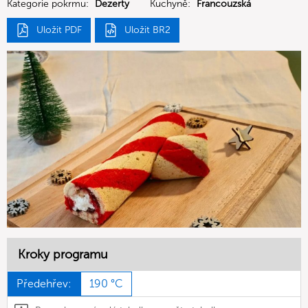
Kategorie pokrmu:
Dezerty
Kuchyně:
Francouzská
Uložit PDF
Uložit BR2
Kroky programu
Předehřev:
190 °C