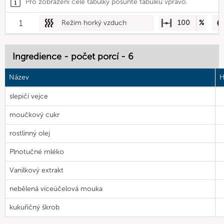
Pro zobrazení celé tabulky posuňte tabulku vpravo.
1
Režim horký vzduch
100
%
Ingredience - počet porcí - 6
Název
H
slepičí vejce
moučkový cukr
rostlinný olej
Plnotučné mléko
Vanilkový extrakt
nebělená víceúčelová mouka
kukuřičný škrob