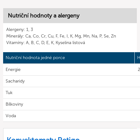
Nutriční hodnoty a alergeny
Alergeny: 1, 3
Minerály: Ca, Co, Cr, Cu, F, Fe, I, K, Mg, Mn, Na, P, Se, Zn
Vitamíny: A, B, C, D, E, K, Kyselina listová
Nutriční hodnota jedné porce
H
Energie
2
Sacharidy
Tuk
Bílkoviny
Voda