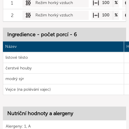
1
Režim horký vzduch
100
%
2
Režim horký vzduch
100
%
Ingredience - počet porcí - 6
Název
H
listové těsto
čerstvé houby
modrý sýr
Vejce (na polévání vajec)
Nutriční hodnoty a alergeny
Alergeny: 1, A