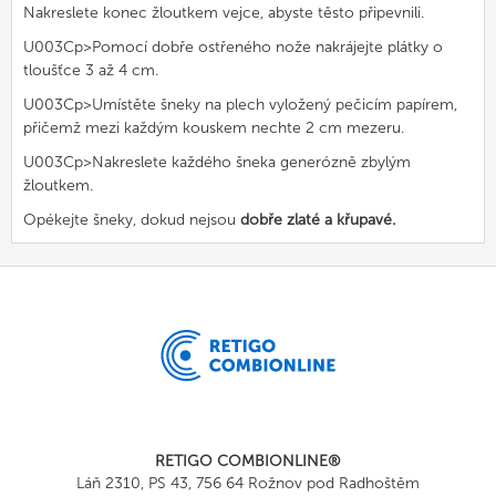
Nakreslete konec žloutkem vejce, abyste těsto připevnili.
U003Cp>Pomocí dobře ostřeného nože nakrájejte plátky o
tloušťce 3 až 4 cm.
U003Cp>Umístěte šneky na plech vyložený pečicím papírem,
přičemž mezi každým kouskem nechte 2 cm mezeru.
U003Cp>Nakreslete každého šneka generózně zbylým
žloutkem.
Opékejte šneky, dokud nejsou
dobře zlaté a křupavé.
RETIGO COMBIONLINE®
Láň 2310, PS 43, 756 64 Rožnov pod Radhoštěm