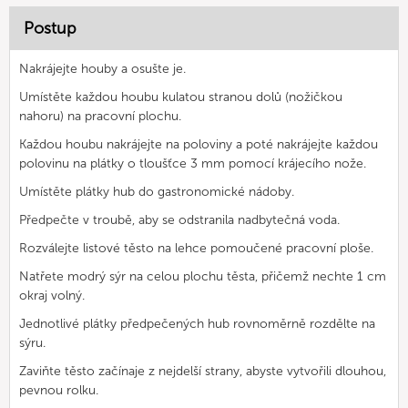
Postup
Nakrájejte houby a osušte je.
Umístěte každou houbu kulatou stranou dolů (nožičkou
nahoru) na pracovní plochu.
Každou houbu nakrájejte na poloviny a poté nakrájejte každou
polovinu na plátky o tloušťce 3 mm pomocí krájecího nože.
Umístěte plátky hub do gastronomické nádoby.
Předpečte v troubě, aby se odstranila nadbytečná voda.
Rozválejte listové těsto na lehce pomoučené pracovní ploše.
Natřete modrý sýr na celou plochu těsta, přičemž nechte 1 cm
okraj volný.
Jednotlivé plátky předpečených hub rovnoměrně rozdělte na
sýru.
Zaviňte těsto začínaje z nejdelší strany, abyste vytvořili dlouhou,
pevnou rolku.