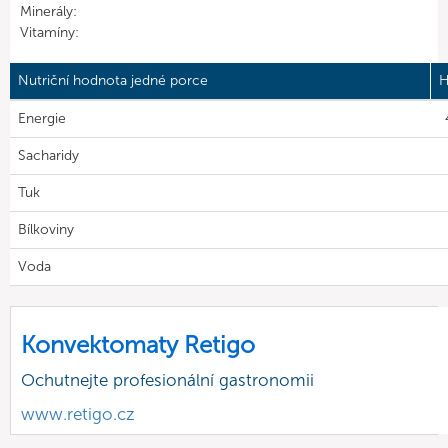
Minerály:
Vitamíny:
Nutriční hodnota jedné porce
H
Energie
Sacharidy
Tuk
Bílkoviny
Voda
Konvektomaty Retigo
Ochutnejte profesionální gastronomii
www.retigo.cz