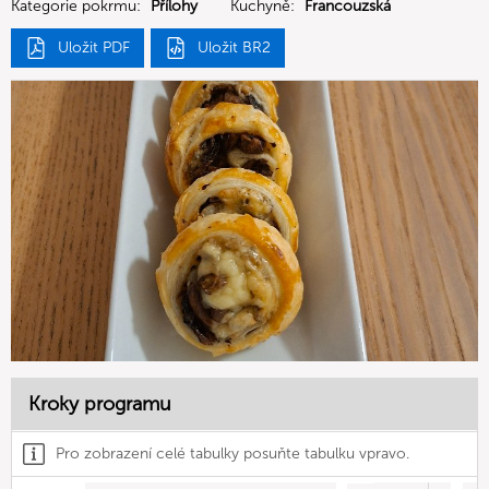
Kategorie pokrmu:
Přílohy
Kuchyně:
Francouzská
Uložit PDF
Uložit BR2
Kroky programu
Pro zobrazení celé tabulky posuňte tabulku vpravo.