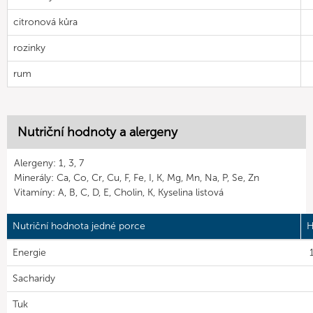
citronová kůra
rozinky
rum
Nutriční hodnoty a alergeny
Alergeny: 1, 3, 7
Minerály: Ca, Co, Cr, Cu, F, Fe, I, K, Mg, Mn, Na, P, Se, Zn
Vitamíny: A, B, C, D, E, Cholin, K, Kyselina listová
Nutriční hodnota jedné porce
H
Energie
Sacharidy
Tuk