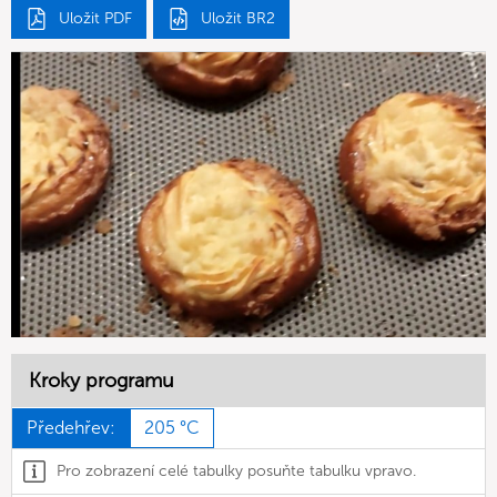
Uložit PDF
Uložit BR2
Kroky programu
Předehřev:
205 °C
Pro zobrazení celé tabulky posuňte tabulku vpravo.