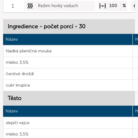
1
Režim horký vzduch
100
%
Ingredience - počet porcí - 30
Název
H
hladká pšeničná mouka
mléko 3,5%
čerstvé droždí
cukr krupice
Těsto
Název
H
slepičí vejce
mléko 3,5%