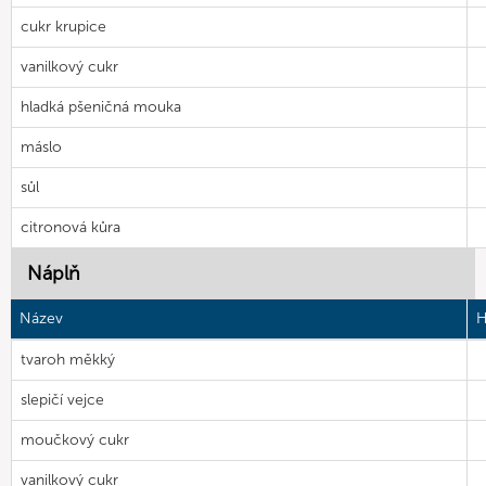
cukr krupice
vanilkový cukr
hladká pšeničná mouka
máslo
sůl
citronová kůra
Náplň
Název
H
tvaroh měkký
slepičí vejce
moučkový cukr
vanilkový cukr