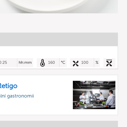
0:25
hh:mm
160
°C
100
%
etigo
lní gastronomii