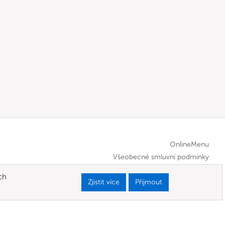
OnlineMenu
Všeobecné smluvní podmínky
ch
Zjistit více
Přijmout