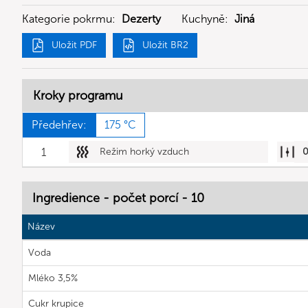
Kategorie pokrmu:
Dezerty
Kuchyně:
Jiná
Uložit PDF
Uložit BR2
Kroky programu
Předehřev:
175 °C
1
Režim horký vzduch
Ingredience - počet porcí - 10
Název
Voda
Mléko 3,5%
Cukr krupice