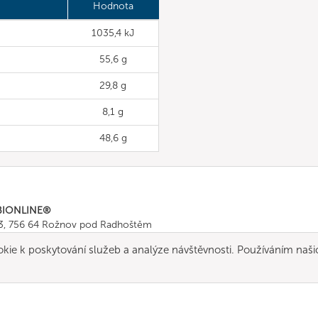
Hodnota
1035,4 kJ
55,6 g
29,8 g
8,1 g
48,6 g
BIONLINE®
43, 756 64 Rožnov pod Radhoštěm
665 511
, Fax: +420 571 665 554
okie k poskytování služeb a analýze návštěvnosti. Používáním naši
ombionline.com