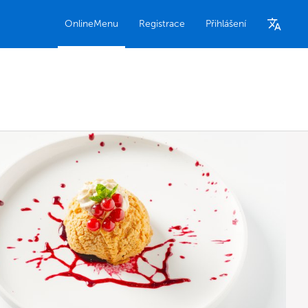
OnlineMenu
Registrace
Přihlášení