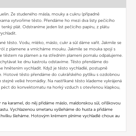
quelin. Ze studeného másla, mouky a cukru (případně
ukama vytvoříme těsto. Přendáme ho mezi dva listy pečícího
enký plát. Odstraníme jeden list pečícího papíru, z plátu
ychladit.
né těsto. Vodu, mléko, máslo, cukr a sůl dáme vařit. Jakmile se
stról z plamene a vmícháme mouku. Jakmile se mouka spojí s
 se těstem na plamen a na středním plameni pomalu odpalujeme.
ichytávat ke dnu kastrolu odstavíme. Těsto přendáme do
 hnětením vychladit. Když je těsto vychladlé, postupně
e. Hotové těsto přendáme do cukrářského pytlíku s ozdobnou
h stejně velké hromádky. Na nastříkané těsto klademe vykrájená
 péct do konvektomatu na horký vzduch s otevřenou klapkou,
 na karamel, do něj přidáme máslo, maldonskou sůl, oříškovou
 pastu. Vychlazenou smetanu vyšleháme do husta a přidáme
chvilku šleháme. Hotovým krémem plníme vychladlé choux au