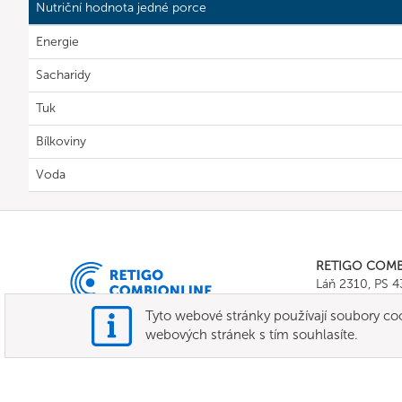
Nutriční hodnota jedné porce
Energie
Sacharidy
Tuk
Bílkoviny
Voda
RETIGO COM
Láň 2310, PS 
Tel.:
+420 571 
Tyto webové stránky používají soubory co
E-mail:
info@c
webových stránek s tím souhlasíte.