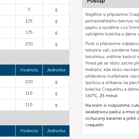
Postup
5
g
Nejdříve si připravíme Cra
125
g
potravinářského barviva) r
papíru a vyválíme cca 5mm t
175
g
vykrájíme kolečka a dáme v
Poté si připravíme odpalova
250
g
tekutina vaří, sundáme ka
tekutinou, vrátíme kastrol
Hned jak se těsto začne př
hnětače, kde těsto necháme
Hodnota
Jednotka
přidáváme rozšlehané vejc
100
g
špičkou a stříkáme na plec
kolečka Craquelinu a dáme
110
g
160
°C, 25 minut.
110
g
Na krém si rozpustíme cukr
(arašídovou pastu) a miso
ochucený karamel a ještě 
craquelin.
Hodnota
Jednotka