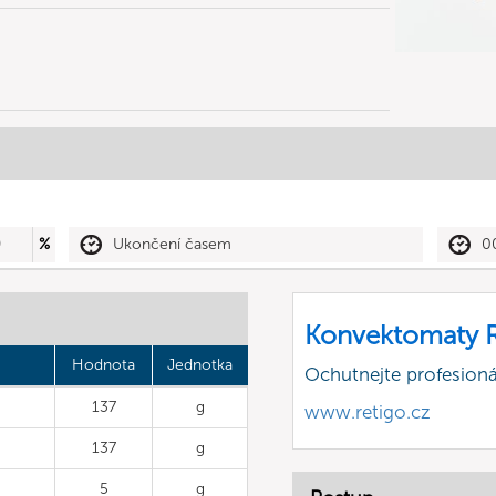
0
%
Ukončení časem
0
Konvektomaty R
Hodnota
Jednotka
Ochutnejte profesioná
137
g
www.retigo.cz
137
g
5
g