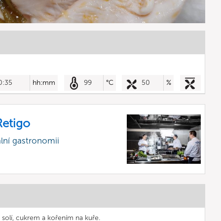
0:35
hh:mm
99
°C
50
%
etigo
lní gastronomii
 solí, cukrem a kořením na kuře.