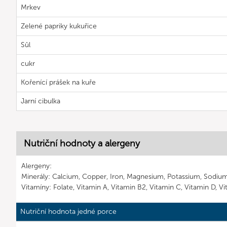
Mrkev
Zelené papriky kukuřice
Sůl
cukr
Kořenící prášek na kuře
Jarní cibulka
Nutriční hodnoty a alergeny
Alergeny:
Minerály: Calcium, Copper, Iron, Magnesium, Potassium, Sodi
Vitamíny: Folate, Vitamin A, Vitamin B2, Vitamin C, Vitamin D, V
Nutriční hodnota jedné porce