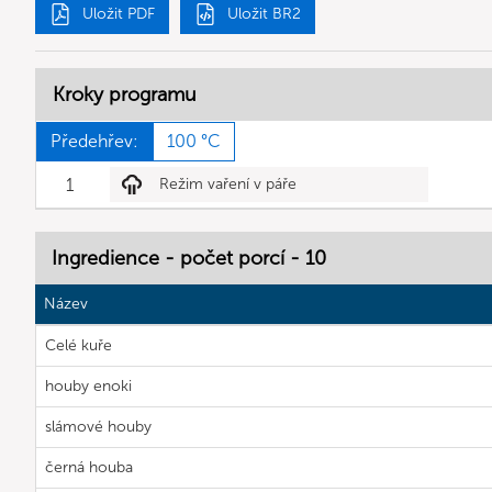
Uložit PDF
Uložit BR2
Kroky programu
Předehřev:
100 °C
1
Režim vaření v páře
Ingredience - počet porcí - 10
Název
Celé kuře
houby enoki
slámové houby
černá houba