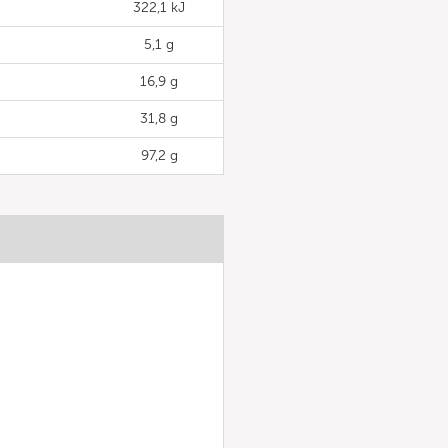
322,1 kJ
5,1 g
16,9 g
31,8 g
97,2 g