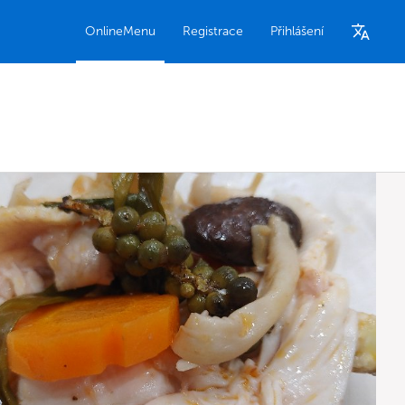
OnlineMenu
Registrace
Přihlášení