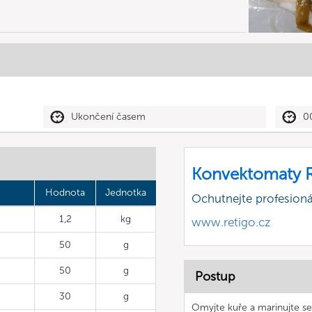
Ukončení časem
0
Konvektomaty R
Hodnota
Jednotka
Ochutnejte profesioná
1,2
kg
www.retigo.cz
50
g
50
g
Postup
30
g
Omyjte kuře a marinujte se