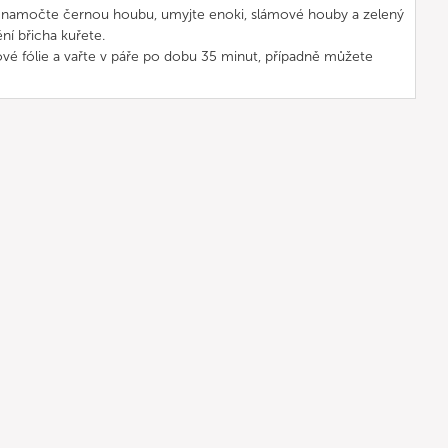
a namočte černou houbu, umyjte enoki, slámové houby a zelený
ění břicha kuřete.
kové fólie a vařte v páře po dobu 35 minut, případně můžete