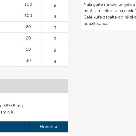
100
g
Nakrájejte mrkev, umyjte 
pepř, jarní cibulku na napln
100
g
Celé kuře zabalte do hliní
použít sonda.
20
g
20
g
10
g
30
g
um: 38758 mg
itamin K
Hodnota