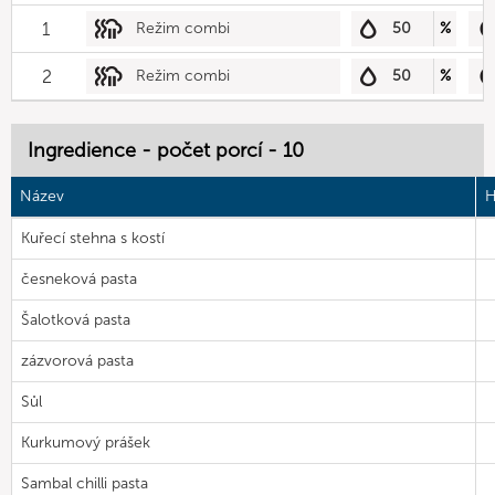
1
Režim combi
50
%
2
Režim combi
50
%
Ingredience - počet porcí - 10
Název
H
Kuřecí stehna s kostí
česneková pasta
Šalotková pasta
zázvorová pasta
Sůl
Kurkumový prášek
Sambal chilli pasta