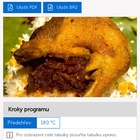
Uložit PDF
Uložit BR2
Kroky programu
Předehřev:
180 °C
Pro zobrazení celé tabulky posuňte tabulku vpravo.