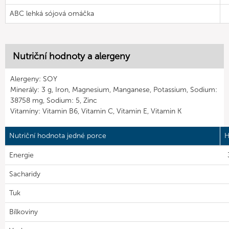
ABC lehká sójová omáčka
Nutriční hodnoty a alergeny
Alergeny: SOY
Minerály: 3 g, Iron, Magnesium, Manganese, Potassium, Sodium:
38758 mg, Sodium: 5, Zinc
Vitamíny: Vitamin B6, Vitamin C, Vitamin E, Vitamin K
Nutriční hodnota jedné porce
H
Energie
Sacharidy
Tuk
Bílkoviny