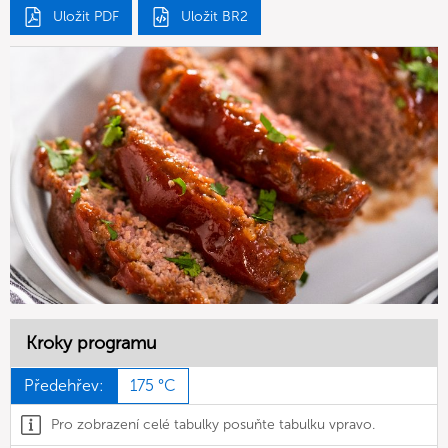
Uložit PDF
Uložit BR2
Kroky programu
Předehřev:
175 °C
Pro zobrazení celé tabulky posuňte tabulku vpravo.