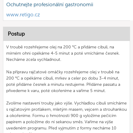
Ochutnejte profesionální gastronomii
www.retigo.cz
Postup
V troubě rozehřejeme olej na 200 °C a přidáme cibuli, na
mírném ohni opékáme 4-5 minut a poté vmícháme česnek.
Necháme zcela vychladnout.
Na přípravu rajčatové omáčky rozehřejeme olej v troubě na
200 °C a opékáme cibuli, mrkev a celer po dobu 3-4 minut,
poté přidáme česnek a minutu restujeme. Přidáme passatu a
přivedeme k varu, poté okořeníme a vaříme 5 minut.
Zvolíme nastavení trouby jako výše. Vychladlou cibuli smícháme
s rajčatovým protlakem, mletým masem, vejcem a strouhankou
a okořeníme. Formu o hmotnosti 900 g vyložíme pečícím
papírem a položíme do ní sekanou směs. Vaříme na výše
uvedeném programu. Před vyjmutím z formy necháme 10