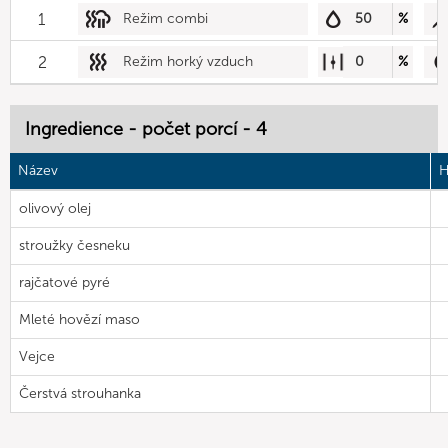
1
Režim combi
50
%
2
Režim horký vzduch
0
%
Ingredience - počet porcí - 4
Název
H
olivový olej
stroužky česneku
rajčatové pyré
Mleté hovězí maso
Vejce
Čerstvá strouhanka