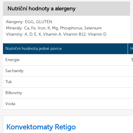
Nutriční hodnoty a alergeny
Alergeny: EGG, GLUTEN
Minerály: Ca, Fe, Iron, K, Mg, Phosphorus, Selenium
Vitamíny: A, D, E, K, Vitamin A, Vitamin B12, Vitamin D
Nutriční hodnota jedné porce
H
Energie
3
Sacharidy
Tuk
Bílkoviny
Voda
Konvektomaty Retigo