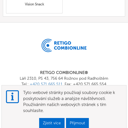
Vision Snack
RETIGO COMBIONLINE®
Láň 2310, PS 43, 756 64 Rožnov pod Radhoštěm
Tel.:
+420 571 665 511
, Fax: +420 571 665 554
E-mail:
info@combionline.com
Tyto webové stránky používají soubory cookie k
poskytování služeb a analýze návštěvnosti.
Používáním našich webových stránek s tím
OnlineMenu
souhlasíte.
Všeobecné smluvní podmínky
Zjistit více
Přijmout