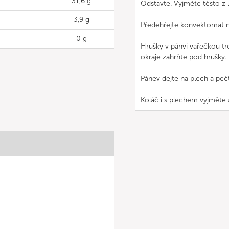
31,6 g
Odstavte. Vyjměte těsto z 
3,9 g
Předehřejte konvektomat n
0 g
Hrušky v pánvi vařečkou tr
okraje zahrňte pod hrušky.
Pánev dejte na plech a peč
Koláč i s plechem vyjměte 