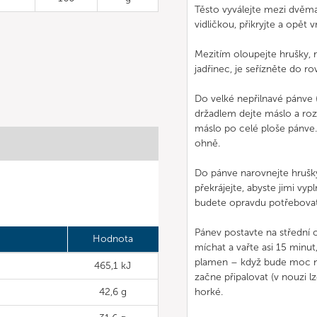
Těsto vyválejte mezi dvěma
vidličkou, přikryjte a opět v
Mezitím oloupejte hrušky, ro
jadřinec, je seřízněte do ro
Do velké nepřilnavé pánv
držadlem dejte máslo a ro
máslo po celé ploše pánve. 
ohně.
Do pánve narovnejte hrušk
překrájejte, abyste jimi vyp
budete opravdu potřebovat 
Pánev postavte na střední 
Hodnota
míchat a vařte asi 15 minu
plamen – když bude moc níz
465,1 kJ
začne připalovat (v nouzi lz
42,6 g
horké.