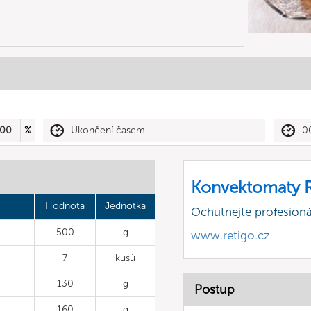
00
%
Ukončení časem
0
Konvektomaty R
Hodnota
Jednotka
Ochutnejte profesioná
500
g
www.retigo.cz
7
kusů
130
g
Postup
160
g