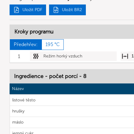
Uložit PDF
Uložit BR2
Kroky programu
Předehřev:
195 °C
1
Režim horký vzduch
1
Ingredience - počet porcí - 8
Název
listové těsto
hrušky
máslo
jemný cukr