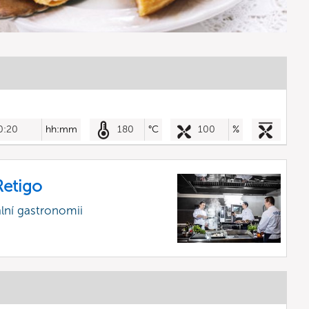
0:20
hh:mm
180
°C
100
%
etigo
lní gastronomii