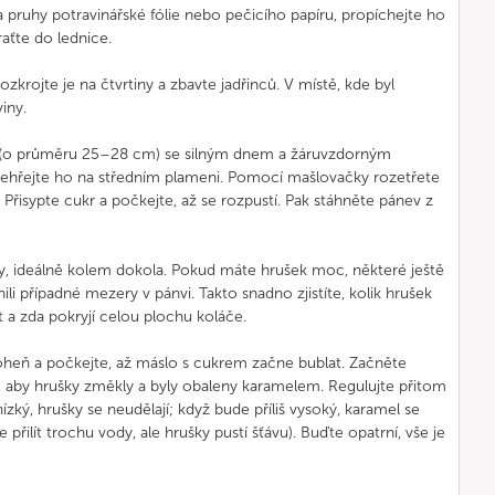
 pruhy potravinářské fólie nebo pečicího papíru, propíchejte ho
raťte do lednice.
zkrojte je na čtvrtiny a zbavte jadřinců. V místě, kde byl
viny.
e (o průměru 25–28 cm) se silným dnem a žáruvzdorným
zehřejte ho na středním plameni. Pomocí mašlovačky rozetřete
Přisypte cukr a počkejte, až se rozpustí. Pak stáhněte pánev z
y, ideálně kolem dokola. Pokud máte hrušek moc, některé ještě
lnili případné mezery v pánvi. Takto snadno zjistíte, kolik hrušek
a zda pokryjí celou plochu koláče.
oheň a počkejte, až máslo s cukrem začne bublat. Začněte
t, aby hrušky změkly a byly obaleny karamelem. Regulujte přitom
ký, hrušky se neudělají; když bude příliš vysoký, karamel se
e přilít trochu vody, ale hrušky pustí šťávu). Buďte opatrní, vše je