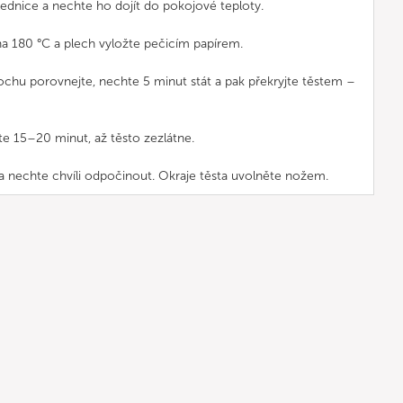
lednice a nechte ho dojít do pokojové teploty.
a 180 °C a plech vyložte pečicím papírem.
ochu porovnejte, nechte 5 minut stát a pak překryjte těstem –
te 15–20 minut, až těsto zezlátne.
a nechte chvíli odpočinout. Okraje těsta uvolněte nožem.