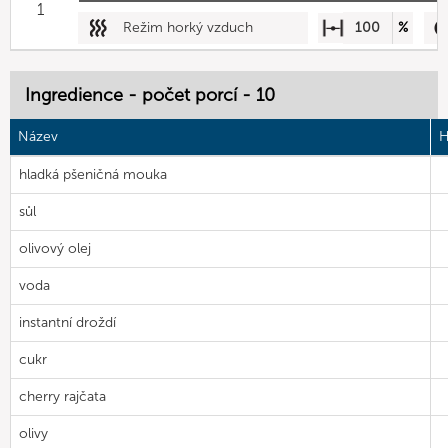
1
Režim horký vzduch
100
%
Ingredience - počet porcí - 10
Název
H
hladká pšeničná mouka
sůl
olivový olej
voda
instantní droždí
cukr
cherry rajčata
olivy