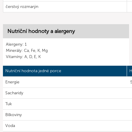
čerstvý rozmarýn
Nutriční hodnoty a alergeny
Alergeny: 1
Minerály: Ca, Fe, K, Mg
Vitamíny: A, D, E, K
Nutriční hodnota jedné porce
H
Energie
Sacharidy
Tuk
Bílkoviny
Voda