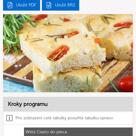
Uložit PDF
Uložit BR2
Kroky programu
Pro zobrazení celé tabulky posuňte tabulku vpravo.
Włóż Ciasto do pieca