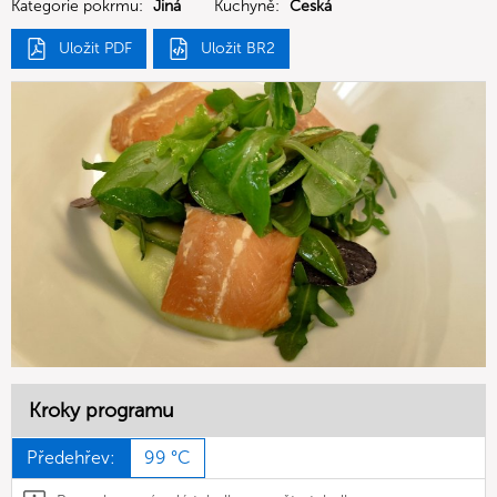
Kategorie pokrmu:
Jiná
Kuchyně:
Česká
Uložit PDF
Uložit BR2
Kroky programu
Předehřev:
99 °C