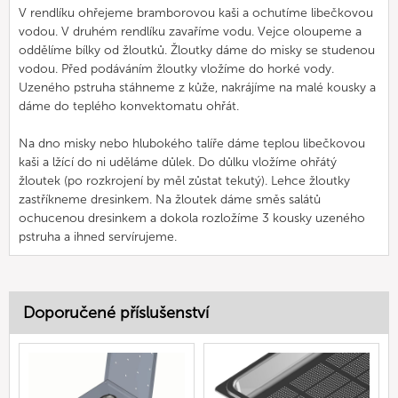
V rendlíku ohřejeme bramborovou kaši a ochutíme libečkovou
vodou. V druhém rendlíku zavaříme vodu. Vejce oloupeme a
oddělíme bílky od žloutků. Žloutky dáme do misky se studenou
vodou. Před podáváním žloutky vložíme do horké vody.
Uzeného pstruha stáhneme z kůže, nakrájíme na malé kousky a
dáme do teplého konvektomatu ohřát.
Na dno misky nebo hlubokého talíře dáme teplou libečkovou
kaši a lžící do ni uděláme důlek. Do důlku vložíme ohřátý
žloutek (po rozkrojení by měl zůstat tekutý). Lehce žloutky
zastříkneme dresinkem. Na žloutek dáme směs salátů
ochucenou dresinkem a dokola rozložíme 3 kousky uzeného
pstruha a ihned servírujeme.
Doporučené příslušenství