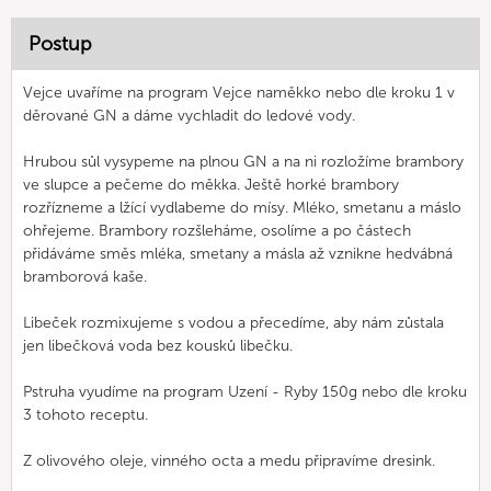
Postup
Vejce uvaříme na program Vejce naměkko nebo dle kroku 1 v
děrované GN a dáme vychladit do ledové vody.
Hrubou sůl vysypeme na plnou GN a na ni rozložíme brambory
ve slupce a pečeme do měkka. Ještě horké brambory
rozřízneme a lžící vydlabeme do mísy. Mléko, smetanu a máslo
ohřejeme. Brambory rozšleháme, osolíme a po částech
přidáváme směs mléka, smetany a másla až vznikne hedvábná
bramborová kaše.
Libeček rozmixujeme s vodou a přecedíme, aby nám zůstala
jen libečková voda bez kousků libečku.
Pstruha vyudíme na program Uzení - Ryby 150g nebo dle kroku
3 tohoto receptu.
Z olivového oleje, vinného octa a medu připravíme dresink.