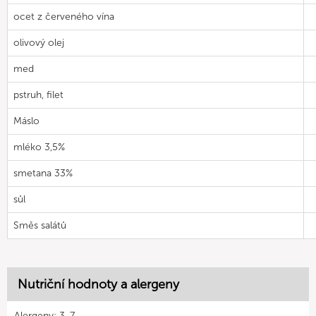
ocet z červeného vína
olivový olej
med
pstruh, filet
Máslo
mléko 3,5%
smetana 33%
sůl
Směs salátů
Nutriční hodnoty a alergeny
Alergeny: 3, 7