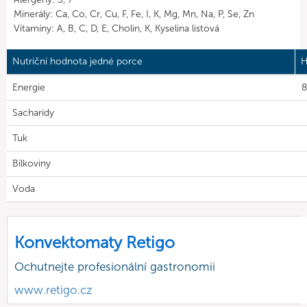
Minerály: Ca, Co, Cr, Cu, F, Fe, I, K, Mg, Mn, Na, P, Se, Zn
Vitamíny: A, B, C, D, E, Cholin, K, Kyselina listová
Nutriční hodnota jedné porce
H
Energie
8
Sacharidy
Tuk
Bílkoviny
Voda
Konvektomaty Retigo
Ochutnejte profesionální gastronomii
www.retigo.cz