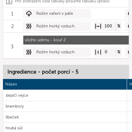
Pro zobrazení celé tabulky posuňte tabulku vpravo.
1
Režim vaření v páře
2
Režim horký vzduch
100
%
vložte udírnu - kouř 2
3
Režim horký vzduch
0
%
Ingredience - počet porcí - 5
Název
H
slepičí vejce
brambory
libeček
hrubá sůl