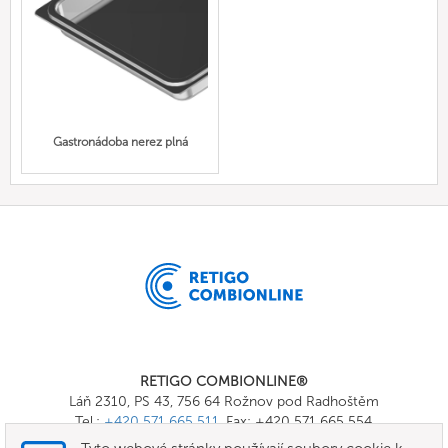
Gastronádoba nerez plná
RETIGO COMBIONLINE®
Láň 2310, PS 43, 756 64 Rožnov pod Radhoštěm
Tel.:
+420 571 665 511
, Fax: +420 571 665 554
E-mail:
info@combionline.com