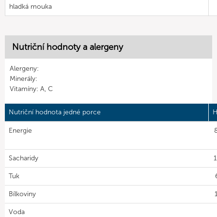
hladká mouka
Nutriční hodnoty a alergeny
Alergeny:
Minerály:
Vitamíny: A, C
Nutriční hodnota jedné porce
H
Energie
Sacharidy
Tuk
Bílkoviny
Voda