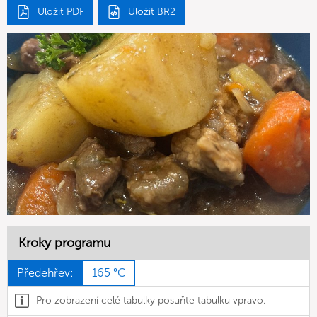
Uložit PDF
Uložit BR2
Kroky programu
Předehřev:
165 °C
Pro zobrazení celé tabulky posuňte tabulku vpravo.