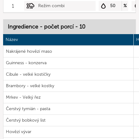
1
Režim combi
50
%
Ingredience - počet porcí - 10
Název
H
Nakrájené hovězí maso
Guinness - konzerva
Cibule - velké kostičky
Brambory - velké kostky
Mrkev - Velký řez
Čerstvý tymián - pasta
Čerstvý bobkový list
Hovězí vývar