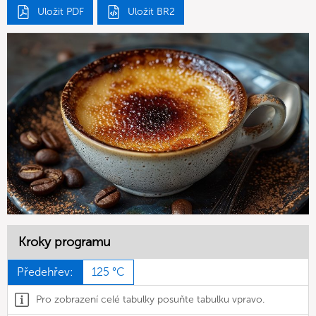
Uložit PDF
Uložit BR2
Kroky programu
Předehřev:
125 °C
Pro zobrazení celé tabulky posuňte tabulku vpravo.