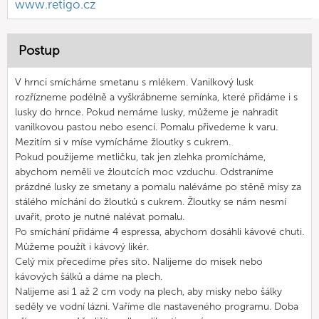
www.retigo.cz
Postup
V hrnci smícháme smetanu s mlékem. Vanilkový lusk
rozřízneme podélně a vyškrábneme semínka, které přidáme i s
lusky do hrnce. Pokud nemáme lusky, můžeme je nahradit
vanilkovou pastou nebo esencí. Pomalu přivedeme k varu.
Mezitím si v míse vymícháme žloutky s cukrem.
Pokud použijeme metličku, tak jen zlehka promícháme,
abychom neměli ve žloutcích moc vzduchu. Odstraníme
prázdné lusky ze smetany a pomalu naléváme po stěně mísy za
stálého míchání do žloutků s cukrem. Žloutky se nám nesmí
uvařit, proto je nutné nalévat pomalu.
Po smíchání přidáme 4 espressa, abychom dosáhli kávové chuti.
Můžeme použít i kávový likér.
Celý mix přecedíme přes síto. Nalijeme do misek nebo
kávových šálků a dáme na plech.
Nalijeme asi 1 až 2 cm vody na plech, aby misky nebo šálky
seděly ve vodní lázni. Vaříme dle nastaveného programu. Doba