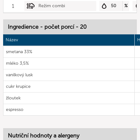
1
Režim combi
50
%
Ingredience - počet porcí - 20
Název
H
smetana 33%
mléko 3,5%
vanilkový lusk
cukr krupice
žloutek
espresso
Nutriční hodnoty a alergeny